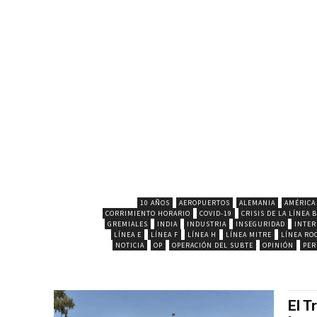
10 AÑOS
AEROPUERTOS
ALEMANIA
AMÉRICA
CORRIMIENTO HORARIO
COVID-19
CRISIS DE LA LÍNEA B
GREMIALES
INDIA
INDUSTRIA
INSEGURIDAD
INTER
LÍNEA E
LÍNEA F
LÍNEA H
LÍNEA MITRE
LÍNEA RO
NOTICIA
OP
OPERACIÓN DEL SUBTE
OPINIÓN
PE
El T