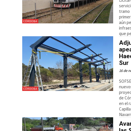
Licita
servic
tramo 
primer
CÓRDOBA
aún pe
infrae
que pe
Adju
apea
Haed
Sur
16 de n
SOFSE 
nuevos
CÓRDOBA
proyec
de Cór
en el 
Capill
Navarr
Avan
las 