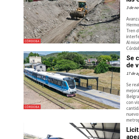
3 de no
Avanza
Hermos
Tren d
interf
CÓRDOBA
Al mis
Córdob
Se c
de v
17 de a
Se rea
mejora
Belgra
con vi
CÓRDOBA
cantid
nuevos
metrop
Lici
apea