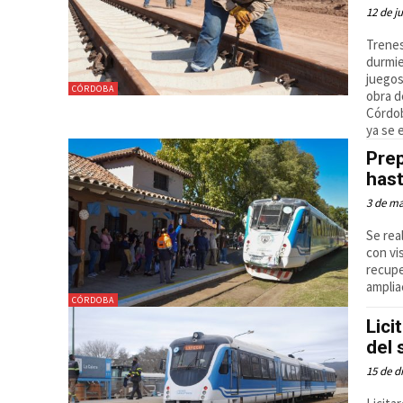
12 de j
Trenes
durmie
juegos
CÓRDOBA
obra d
Córdob
ya se 
Prep
has
3 de m
Se rea
con vis
recupe
amplia
CÓRDOBA
Lici
del 
15 de d