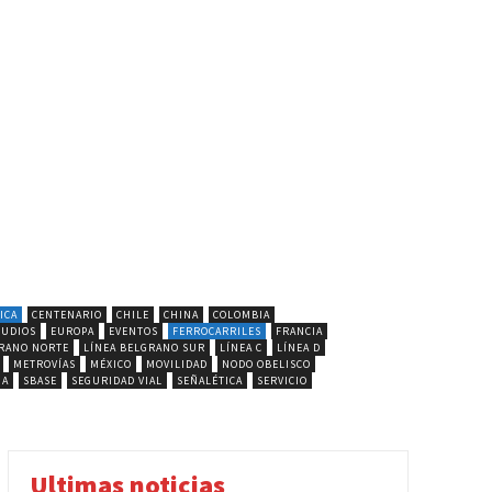
ICA
CENTENARIO
CHILE
CHINA
COLOMBIA
TUDIOS
EUROPA
EVENTOS
FERROCARRILES
FRANCIA
GRANO NORTE
LÍNEA BELGRANO SUR
LÍNEA C
LÍNEA D
METROVÍAS
MÉXICO
MOVILIDAD
NODO OBELISCO
IA
SBASE
SEGURIDAD VIAL
SEÑALÉTICA
SERVICIO
Ultimas noticias