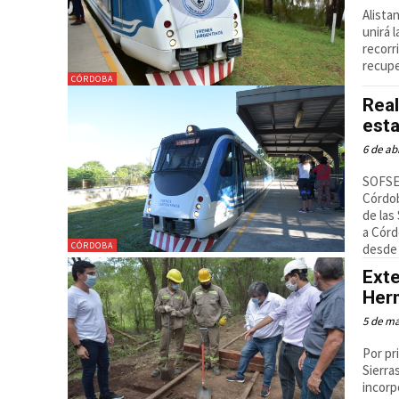
Alista
unirá 
recorr
recupe
CÓRDOBA
Real
esta
6 de ab
SOFSE 
Córdob
de las
a Córd
CÓRDOBA
desde 
Exte
Her
5 de ma
Por pr
Sierra
incorp