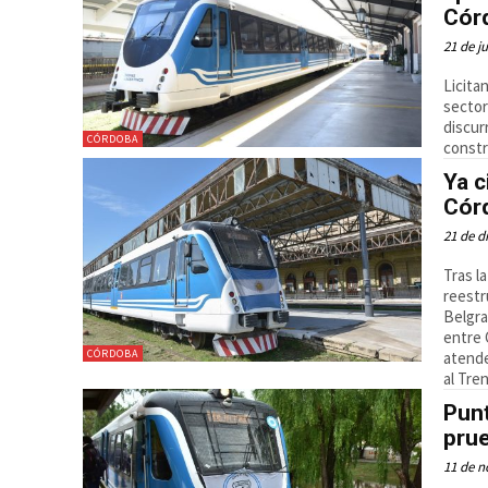
Cór
21 de j
Licita
sector
discur
CÓRDOBA
constr
Ya c
Cór
21 de d
Tras l
reestr
Belgra
entre 
CÓRDOBA
atende
al Tren
Punt
prue
11 de n