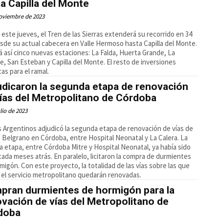
a Capilla del Monte
oviembre de 2023
este jueves, el Tren de las Sierras extenderá su recorrido en 34
sde su actual cabecera en Valle Hermoso hasta Capilla del Monte.
 así cinco nuevas estaciones: La Falda, Huerta Grande, La
, San Esteban y Capilla del Monte. El resto de inversiones
tas para el ramal.
udicaron la segunda etapa de renovación
ías del Metropolitano de Córdoba
ulio de 2023
 Argentinos adjudicó la segunda etapa de renovación de vías de
ea Belgrano en Córdoba, entre Hospital Neonatal y La Calera. La
a etapa, entre Córdoba Mitre y Hospital Neonatal, ya había sido
cada meses atrás. En paralelo, licitaron la compra de durmientes
migón. Con este proyecto, la totalidad de las vías sobre las que
a el servicio metropolitano quedarán renovadas.
pran durmientes de hormigón para la
vación de vías del Metropolitano de
doba