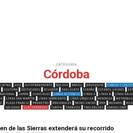
CATEGORIA
Córdoba
 LATINA
ASIA
AUTOTRANSPORTE
BOLIVIA
BRASIL
BRUGEOISE
CARGAS Y LOGÍST
CULTURA
DESTACADOS
ECUADOR
ENELSUBTE
ESPAÑA
ESTADOS UNIDOS
ES
NACIONAL
JAPÓN
JUDICIALES
LARGA DISTANCIA
LÍNEA A
LÍNEA B
LÍNEA BEL
CA
LÍNEA SAN MARTÍN
LÍNEA SARMIENTO
LÍNEA URQUIZA
MENDOZA
METROBUS
RÚ
PLAZA FRANCIA
PREMETRO
REGIONALES
REINO UNIDO
RER
ROSARIO
RUS
SOCIEDAD
SUBTERRÁNEOS
TARIFA
TRANVÍAS
TROLEBUSES
VANDALISMO
ren de las Sierras extenderá su recorrido