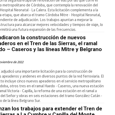
ron la segunda etapa de renovación de vías por las que corre el
io metropolitano de Córdoba, que contempla la renovación del
Hospital Neonatal - La Calera. Esta licitación complementa a la
a etapa, que abarca el tramo Córdoba Mitre - Hospital Neonatal,
ndiente de adjudicación. Los trabajos apuntan a mejorar la
structura para alcanzar mejores velocidades y tiempos de viaje, lo
rmitirá una futura expansión de las frecuencias.
dicaron la construcción de nuevos
deros en el Tren de las Sierras, el ramal
o – Caseros y las líneas Mitre y Belgrano
oviembre de 2022
adjudicó una importante licitación para la construcción de
 apeaderos y andenes en diversos puntos de la red ferroviaria. El
to incluye cinco nuevos apeaderos en el servicio metropolitano
doba, otros tres en el ramal Haedo - Caseros, una nueva estación
ramal Victoria - Capilla, la reforma de una estación en el ramal a
a del Señor y obras en seis estaciones del tramo González Catán -
o de la línea Belgrano Sur.
zan los trabajos para extender el Tren de
Sierras a La Cumbre y Capilla del Monte