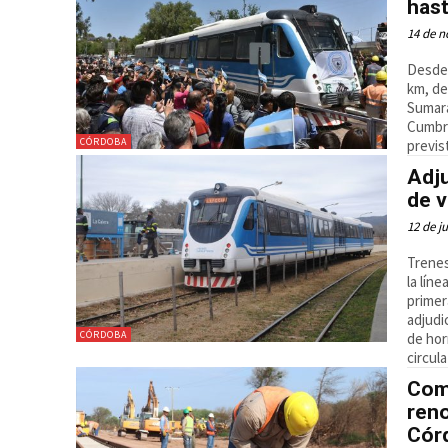
hast
14 de n
Desde 
km, de
Sumará
Cumbre
CÓRDOBA
previs
Adj
de v
12 de j
Trenes
la lín
primer
adjudi
CÓRDOBA
de hor
circul
Com
reno
Cór