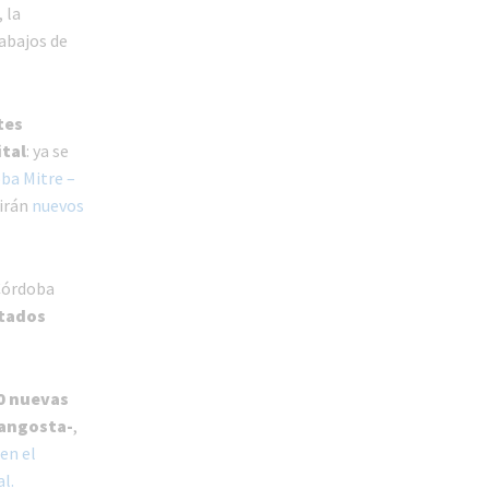
 la
rabajos de
tes
ital
: ya se
ba Mitre –
uirán
nuevos
órdoba
itados
50 nuevas
 angosta-
,
en el
l.