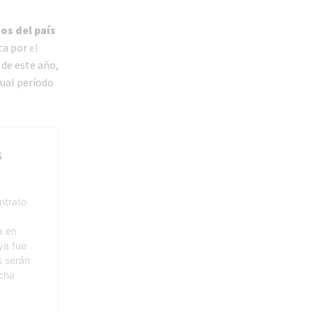
os del país
ca por
el
 de este año,
gual período