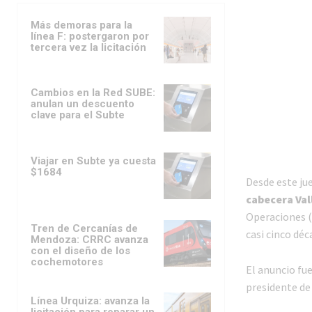
Más demoras para la
línea F: postergaron por
tercera vez la licitación
Cambios en la Red SUBE:
anulan un descuento
clave para el Subte
Viajar en Subte ya cuesta
$1684
Desde este ju
cabecera Val
Operaciones (
Tren de Cercanías de
casi cinco déc
Mendoza: CRRC avanza
con el diseño de los
cochemotores
El anuncio fu
presidente de 
Línea Urquiza: avanza la
licitación para reparar un