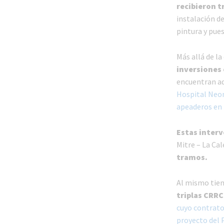
recibieron t
instalación de
pintura y pues
Más allá de la
inversiones 
encuentran ad
Hospital Neo
apeaderos en 
Estas interv
Mitre – La Cal
tramos.
Al mismo tie
triplas CRRC
cuyo contrato
proyecto del 