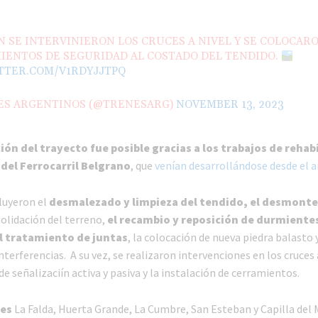
 SE INTERVINIERON LOS CRUCES A NIVEL Y SE COLOCAR
IENTOS DE SEGURIDAD AL COSTADO DEL TENDIDO.
ITTER.COM/V1RDYJJTPQ
ES ARGENTINOS (@TRENESARG)
NOVEMBER 13, 2023
ión del trayecto fue posible gracias a los trabajos de rehab
 del Ferrocarril Belgrano
, que
venían desarrollándose desde el 
luyeron el
desmalezado y limpieza del tendido, el desmonte 
solidación del terreno,
el recambio y reposición de durmientes,
el tratamiento de juntas
, la colocación de nueva piedra balasto y
terferencias. A su vez, se realizaron intervenciones en los cruces 
de señalizaciín activa y pasiva y la instalación de cerramientos.
nes
La Falda, Huerta Grande, La Cumbre, San Esteban y Capilla del