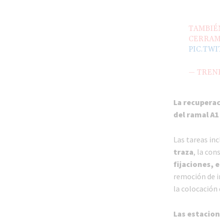
TAMBIÉN
CERRAM
PIC.TW
— TREN
La recuperac
del ramal A1
Las tareas inc
traza
, la con
fijaciones, 
remoción de in
la colocación 
Las estacio