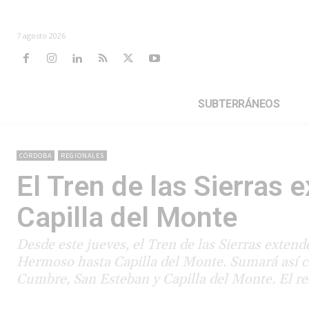
7 agosto 2026
SUBTERRÁNEOS
CÓRDOBA
REGIONALES
El Tren de las Sierras 
Capilla del Monte
Desde este jueves, el Tren de las Sierras extend
Hermoso hasta Capilla del Monte. Sumará así c
Cumbre, San Esteban y Capilla del Monte. El res