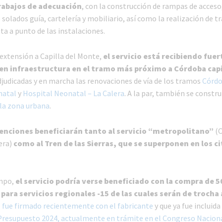
rabajos de adecuación
, con la construcción de rampas de acceso,
 solados guía, cartelería y mobiliario, así como la realización de t
ta a punto de las instalaciones.
 extensión a Capilla del Monte,
el servicio está recibiendo fuer
en infraestructura en el tramo más próximo a Córdoba cap
judicadas y en marcha las renovaciones de vía de los tramos
Córdo
natal
y
Hospital Neonatal – La Calera
. A la par, también se constr
la zona urbana
.
enciones beneficiarán tanto al servicio “metropolitano”
(C
era)
como al Tren de las Sierras, que se superponen en los c
mpo,
el servicio podría verse beneficiado con la compra de 
 para servicios regionales -15 de las cuales serán de trocha
 fue firmado recientemente con el fabricante
y que ya fue incluida
Presupuesto 2024, actualmente en trámite en el Congreso Naciona