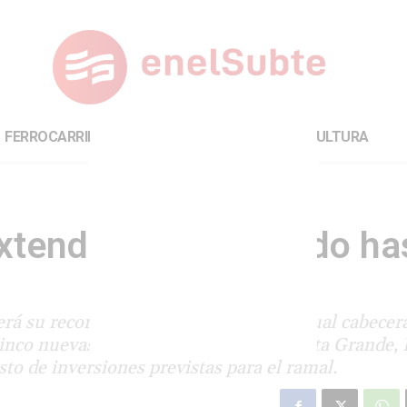
FERROCARRILES
INTERNACIONAL
CULTURA
extenderá su recorrido ha
erá su recorrido en 34 km, desde su actual cabecer
inco nuevas estaciones: La Falda, Huerta Grande, 
to de inversiones previstas para el ramal.