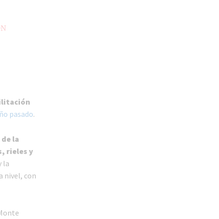
ON
ilitación
año pasado
.
de la
 rieles y
 la
a nivel, con
 Monte