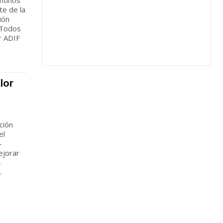
te de la
ión
 Todos
r ADIF
lor
ción
el
-
ejorar
,
.