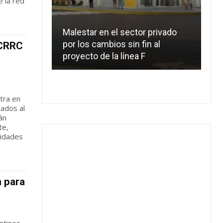
 la red
Malestar en el sector privado
Lí
por los cambios sin fin al
de
 CRRC
proyecto de la línea F
es
tra en
lados al
rán
te,
nidades
n para
ntinos