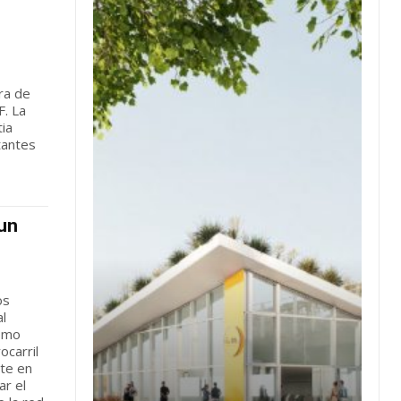
ra de
F. La
tia
tantes
 un
os
al
como
ocarril
te en
ar el