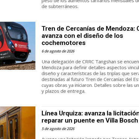
peso de los aumentos tarifarios mensuales de
de subterráneos.
Tren de Cercanías de Mendoza:
avanza con el diseño de los
cochemotores
6 de agosto de 2026
Una delegación de CRRC Tangshan se encuen
Mendoza para definir detalles aspectos vincu
diseño y características de las triplas que se
destinadas al futuro Tren de Cercanías del Es
cuyas obras ya iniciaron. Detalles sobre las u
y plazos de entrega.
Línea Urquiza: avanza la licitació
reparar un puente en Villa Bosch
5 de agosto de 2026
Avanza una licitación lanzada por Trenes Arge