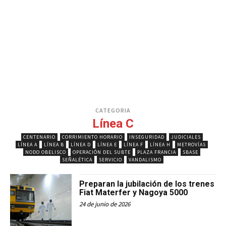
CATEGORIA
Línea C
CENTENARIO
CORRIMIENTO HORARIO
INSEGURIDAD
JUDICIALES
LÍNEA A
LÍNEA B
LÍNEA D
LÍNEA E
LÍNEA F
LÍNEA H
METROVÍAS
NODO OBELISCO
OPERACIÓN DEL SUBTE
PLAZA FRANCIA
SBASE
SEÑALÉTICA
SERVICIO
VANDALISMO
Preparan la jubilación de los trenes
Fiat Materfer y Nagoya 5000
24 de junio de 2026