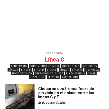
CATEGORIA
Línea C
CENTENARIO
CORRIMIENTO HORARIO
INSEGURIDAD
JUDICIALES
LÍNEA A
LÍNEA B
LÍNEA D
LÍNEA E
LÍNEA F
LÍNEA H
METROVÍAS
NODO OBELISCO
OPERACIÓN DEL SUBTE
PLAZA FRANCIA
SBASE
SEÑALÉTICA
SERVICIO
VANDALISMO
Chocaron dos trenes fuera de
servicio en el enlace entre las
líneas C y E
28 de agosto de 2019