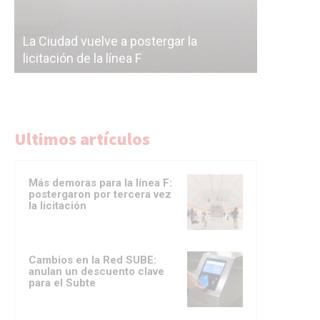
Subterrán
a
cáscara v
La Ciudad vuelve a postergar la
correr a 
licitación de la línea F
del Subte
Ultimos artículos
Más demoras para la línea F:
postergaron por tercera vez
la licitación
Cambios en la Red SUBE:
anulan un descuento clave
para el Subte