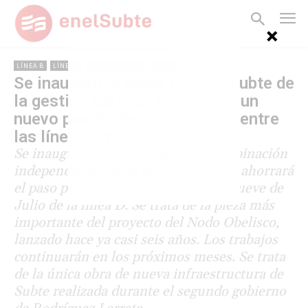
LÍNEA B
LÍNEA D
NODO OBELISCO
LÍNEA C
Se inauguró la única obra de Subte de
la gestión Larreta: habilitaron un
nuevo pasillo de combinación entre
las líneas B y C
Se inauguró el nuevo pasillo de combinación
independiente entre las líneas B y C: ahorrará
el paso por el andén de la estación Nueve de
Julio de la línea D. Se trata de la pieza más
importante del proyecto del Nodo Obelisco,
lanzado hace ya casi seis años. Los trabajos
continuarán en los próximos meses. Se trata
de la única obra de nueva infraestructura de
Subte realizada durante el segundo gobierno