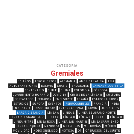
CATEGORIA
Gremiales
10 AÑOS
AEROPUERTOS
ALEMANIA
AMÉRICA LATINA
ASIA
AUTOTRANSPORTE
BOLIVIA
BRASIL
BRUGEOISE
CARGAS Y LOGÍSTICA
CENTENARIO
CHILE
CHINA
COLOMBIA
CÓRDOBA
CORRIMIENTO HORARIO
COVID-19
CRISIS DE LA LÍNEA B
CULTURA
DESTACADOS
ECUADOR
ENELSUBTE
ESPAÑA
ESTADOS UNIDOS
ESTUDIOS
EUROPA
EVENTOS
FERROCARRILES
FRANCIA
INDIA
INDUSTRIA
INSEGURIDAD
INTERNACIONAL
JAPÓN
JUDICIALES
LARGA DISTANCIA
LÍNEA A
LÍNEA B
LÍNEA BELGRANO NORTE
LÍNEA BELGRANO SUR
LÍNEA C
LÍNEA D
LÍNEA E
LÍNEA F
LÍNEA H
LÍNEA MITRE
LÍNEA ROCA
LÍNEA SAN MARTÍN
LÍNEA SARMIENTO
LÍNEA URQUIZA
MENDOZA
METROBUS
METROVÍAS
MÉXICO
MOVILIDAD
NODO OBELISCO
NOTICIA
OP
OPERACIÓN DEL SUBTE