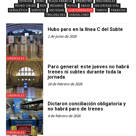
OPINIÓN
PERÚ
PLAZA FRANCIA
PREMETRO
REGIONALES
REINO UNIDO
RER
ROSARIO
RUSIA
SBASE
SEGURIDAD VIAL
SEÑALÉTICA
SERVICIO
SOCIEDAD
SUBTERRÁNEOS
TARIFA
TRANVÍAS
TROLEBUSES
VANDALISMO
Hubo paro en la línea C del Subte
1 de junio de 2026
GREMIALES
Paro general: este jueves no habrá
trenes ni subtes durante toda la
jornada
18 de febrero de 2026
GREMIALES
Dictaron conciliación obligatoria y
no habrá paro de trenes
4 de febrero de 2026
GREMIALES