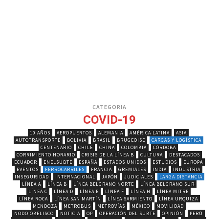
CATEGORIA
COVID-19
10 AÑOS
AEROPUERTOS
ALEMANIA
AMÉRICA LATINA
ASIA
AUTOTRANSPORTE
BOLIVIA
BRASIL
BRUGEOISE
CARGAS Y LOGÍSTICA
CENTENARIO
CHILE
CHINA
COLOMBIA
CÓRDOBA
CORRIMIENTO HORARIO
CRISIS DE LA LÍNEA B
CULTURA
DESTACADOS
ECUADOR
ENELSUBTE
ESPAÑA
ESTADOS UNIDOS
ESTUDIOS
EUROPA
EVENTOS
FERROCARRILES
FRANCIA
GREMIALES
INDIA
INDUSTRIA
INSEGURIDAD
INTERNACIONAL
JAPÓN
JUDICIALES
LARGA DISTANCIA
LÍNEA A
LÍNEA B
LÍNEA BELGRANO NORTE
LÍNEA BELGRANO SUR
LÍNEA C
LÍNEA D
LÍNEA E
LÍNEA F
LÍNEA H
LÍNEA MITRE
LÍNEA ROCA
LÍNEA SAN MARTÍN
LÍNEA SARMIENTO
LÍNEA URQUIZA
MENDOZA
METROBUS
METROVÍAS
MÉXICO
MOVILIDAD
NODO OBELISCO
NOTICIA
OP
OPERACIÓN DEL SUBTE
OPINIÓN
PERÚ