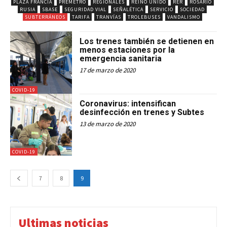
PLAZA FRANCIA
PREMETRO
REGIONALES
REINO UNIDO
RER
ROSARIO
RUSIA
SBASE
SEGURIDAD VIAL
SEÑALÉTICA
SERVICIO
SOCIEDAD
SUBTERRÁNEOS
TARIFA
TRANVÍAS
TROLEBUSES
VANDALISMO
Los trenes también se detienen en
menos estaciones por la
emergencia sanitaria
17 de marzo de 2020
COVID-19
Coronavirus: intensifican
desinfección en trenes y Subtes
13 de marzo de 2020
COVID-19
7
8
9
Ultimas noticias