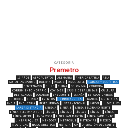
CATEGORIA
Premetro
10 AÑOS
AEROPUERTOS
ALEMANIA
AMÉRICA LATINA
ASIA
AUTOTRANSPORTE
BOLIVIA
BRASIL
BRUGEOISE
CARGAS Y LOGÍSTICA
CENTENARIO
CHILE
CHINA
COLOMBIA
CÓRDOBA
CORRIMIENTO HORARIO
COVID-19
CRISIS DE LA LÍNEA B
CULTURA
DESTACADOS
ECUADOR
ENELSUBTE
ESPAÑA
ESTADOS UNIDOS
ESTUDIOS
EUROPA
EVENTOS
FERROCARRILES
FRANCIA
GREMIALES
INDIA
INDUSTRIA
INSEGURIDAD
INTERNACIONAL
JAPÓN
JUDICIALES
LARGA DISTANCIA
LÍNEA A
LÍNEA B
LÍNEA BELGRANO NORTE
LÍNEA BELGRANO SUR
LÍNEA C
LÍNEA D
LÍNEA E
LÍNEA F
LÍNEA H
LÍNEA MITRE
LÍNEA ROCA
LÍNEA SAN MARTÍN
LÍNEA SARMIENTO
LÍNEA URQUIZA
MENDOZA
METROBUS
METROVÍAS
MÉXICO
MOVILIDAD
NODO OBELISCO
NOTICIA
OP
OPERACIÓN DEL SUBTE