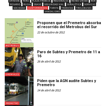
OPINIÓN
PERÚ
PLAZA FRANCIA
REGIONALES
REINO UNIDO
RER
ROSARIO
RUSIA
SBASE
SEGURIDAD VIAL
SEÑALÉTICA
SERVICIO
SOCIEDAD
SUBTERRÁNEOS
TARIFA
TRANVÍAS
TROLEBUSES
VANDALISMO
Proponen que el Premetro absorba
el recorrido del Metrobus del Sur
22 de octubre de 2012
METROBUS
Paro de Subtes y Premetro de 11 a
16
26 de abril de 2012
GREMIALES
Piden que la AGN audite Subtes y
Premetro
14 de abril de 2012
PREMETRO