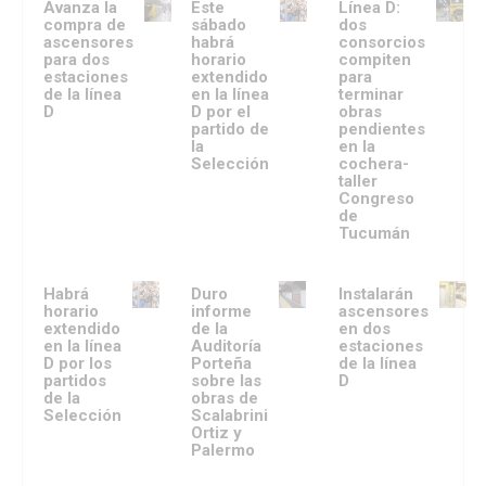
Avanza la
Este
Línea D:
compra de
sábado
dos
ascensores
habrá
consorcios
para dos
horario
compiten
estaciones
extendido
para
de la línea
en la línea
terminar
D
D por el
obras
partido de
pendientes
la
en la
Selección
cochera-
taller
Congreso
de
Tucumán
Habrá
Duro
Instalarán
horario
informe
ascensores
extendido
de la
en dos
en la línea
Auditoría
estaciones
D por los
Porteña
de la línea
partidos
sobre las
D
de la
obras de
Selección
Scalabrini
Ortiz y
Palermo