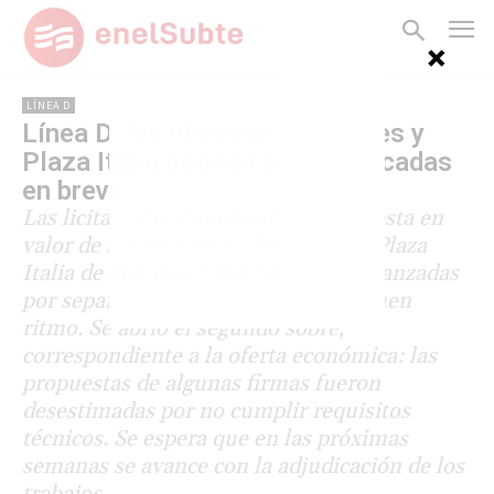
LÍNEA D
Línea D: las obras de Tribunales y
Plaza Italia podrían ser adjudicadas
en breve
Las licitaciones para las obras de puesta en
valor de las estaciones Tribunales y Plaza
Italia de la línea D, que habían sido lanzadas
por separado en agosto, avanzan a buen
ritmo. Se abrió el segundo sobre,
correspondiente a la oferta económica: las
propuestas de algunas firmas fueron
desestimadas por no cumplir requisitos
técnicos. Se espera que en las próximas
semanas se avance con la adjudicación de los
trabajos.