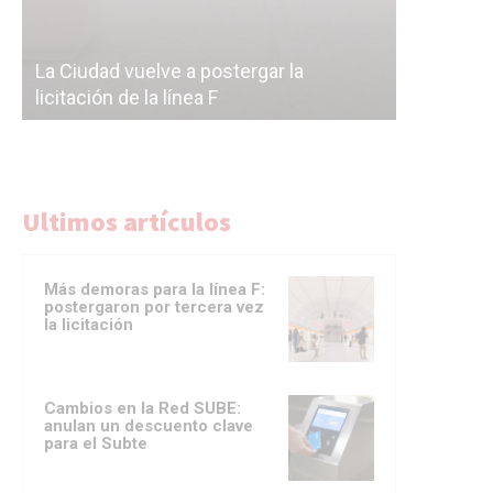
Subterrán
a
cáscara v
La Ciudad vuelve a postergar la
correr a 
licitación de la línea F
del Subte
Ultimos artículos
Más demoras para la línea F:
postergaron por tercera vez
la licitación
Cambios en la Red SUBE:
anulan un descuento clave
para el Subte