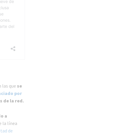
 las que
se
nciado por
 de la red.
do a
 la línea
tad de