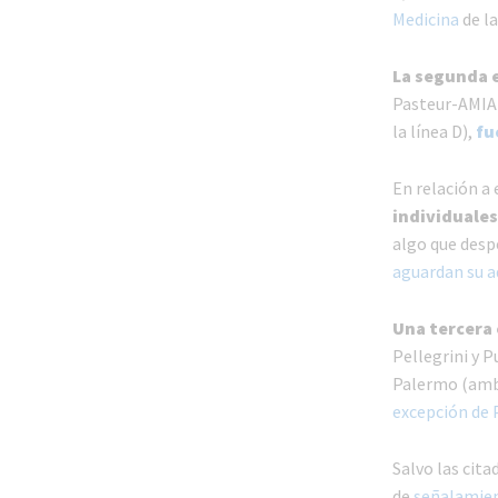
Medicina
de la
La segunda e
Pasteur-AMIA y
la línea D),
fu
En relación a
individuales
algo que desp
aguardan su a
Una tercera
Pellegrini y P
Palermo (amba
excepción de 
Salvo las cita
de
señalamien