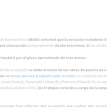
de Buenos Aires (
SBASE
)
informó que la estación Scalabrini Or
dará clausurada
temporalmente
desde este lunes 21
de octubr
xtenderá por el plazo aproximado de tres meses.
ión de la estación
se debe al inicio de las obras de puesta en v
adas
en mayo pasado
y
adjudicadas en julio
, en conjunto con l
 Lima (línea A), Pueyrredón (línea B) y Palermo (línea D). En el cas
 citada Scalabrini Ortiz,
los trabajos estarán a cargo de la em