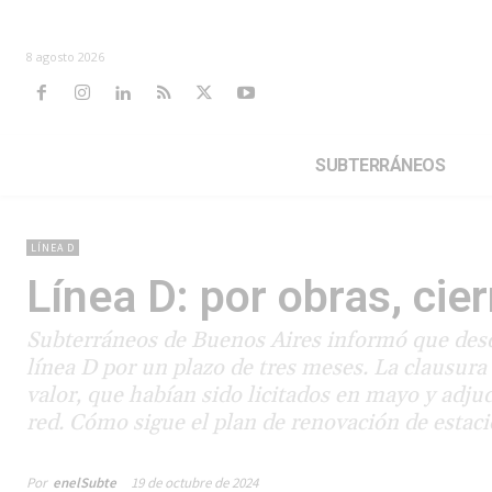
8 agosto 2026
SUBTERRÁNEOS
LÍNEA D
Línea D: por obras, cier
Subterráneos de Buenos Aires informó que desde 
línea D por un plazo de tres meses. La clausura 
valor, que habían sido licitados en mayo y adjud
red. Cómo sigue el plan de renovación de estaci
Por
enelSubte
19 de octubre de 2024