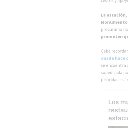
cestos y apoyo
La estación,
Monumento H
procurar la no
prometen que
Cabe recorda
desde hace 
se encuentra 
supeditada po
prioridad es “r