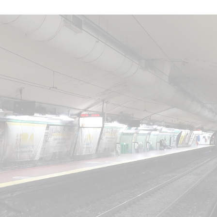
star en el sector privado por
Línea Mitre: dieron of
cambios sin fin al proyecto de
de baja la construcció
nea F
estación Nordelta