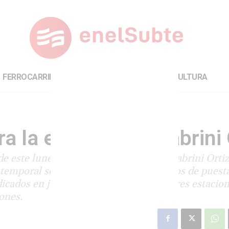
FERROCARRILES
INTERNACIONAL
CULTURA
ra la estación Scalabrini 
este lunes 21 cerrará la estación Scalabrini Ortiz
temporal se debe al inicio de los trabajos de puest
icados en julio en conjunto con otras tres estacion
ones.