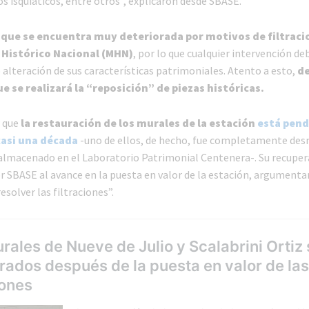
s isquiáticos, entre otros”, explicaron desde SBASE.
 que se encuentra muy deteriorada por motivos de filtraci
istórico Nacional (MHN)
, por lo que cualquier intervención de
 alteración de sus características patrimoniales. Atento a esto,
de
 se realizará la “reposición” de piezas históricas.
r que
la restauración de los murales de la estación
está pend
casi una década
-uno de ellos, de hecho, fue completamente de
almacenado en el Laboratorio Patrimonial Centenera-. Su recuper
r SBASE al avance en la puesta en valor de la estación, argumenta
esolver las filtraciones”.