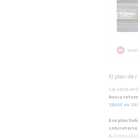
El plan de 
Las obras en 
busca retom
SBASE en 20
Ese plan hab
concretarse 
A,
General Sa