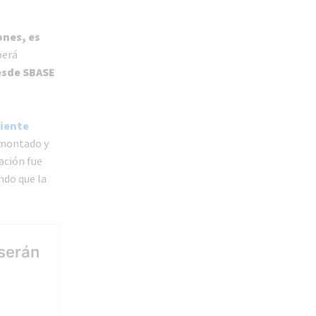
ones, es
berá
sde SBASE
iente
smontado y
ación fue
ndo que la