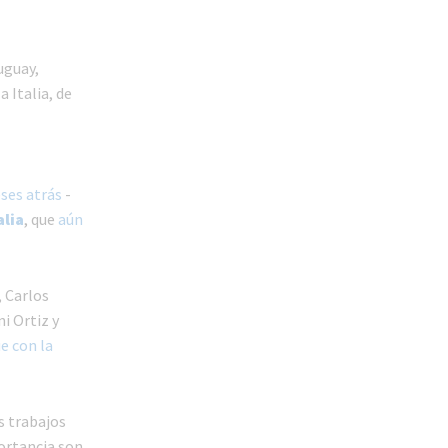
uguay,
 Italia, de
ses atrás
-
alia
, que
aún
, Carlos
i Ortiz y
e con la
s trabajos
portancia son