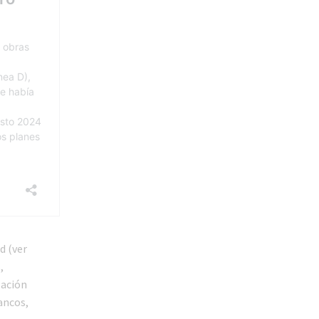
d (ver
,
zación
ancos,