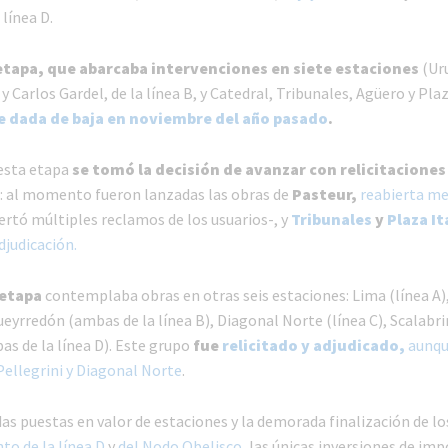
 línea D.
tapa, que abarcaba intervenciones en siete estaciones
(Ur
 Carlos Gardel, de la línea B, y Catedral, Tribunales, Agüero y Plaza
e dada de baja en noviembre del año pasado
.
 esta etapa
se tomó la decisión de avanzar con relicitaciones
: al momento fueron lanzadas las obras de
Pasteur,
reabierta me
ertó múltiples reclamos de los usuarios-, y
Tribunales
y
Plaza It
djudicación.
 etapa
contemplaba obras en otras seis estaciones: Lima (línea A)
ueyrredón (ambas de la línea B), Diagonal Norte (línea C), Scalabrin
s de la línea D). Este grupo
fue
relicitado y adjudicado,
aunqu
Pellegrini y Diagonal Norte
.
das puestas en valor de estaciones y la demorada finalización de lo
to de la línea D
y
del Nodo Obelisco
, las únicas inversiones de im