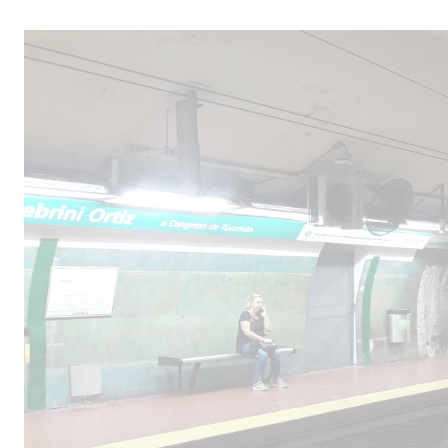
Male
los 
la lí