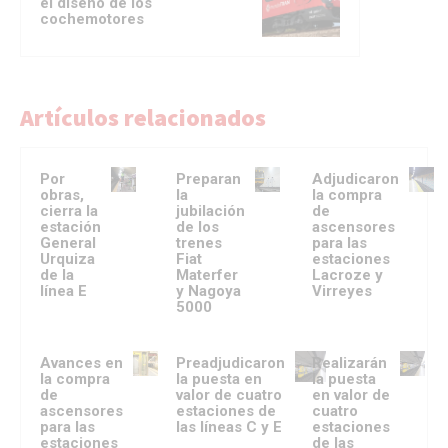
el diseño de los
cochemotores
Artículos relacionados
Por
Preparan
Adjudicaron
obras,
la
la compra
cierra la
jubilación
de
estación
de los
ascensores
General
trenes
para las
Urquiza
Fiat
estaciones
de la
Materfer
Lacroze y
línea E
y Nagoya
Virreyes
5000
Avances en
Preadjudicaron
Realizarán
la compra
la puesta en
la puesta
de
valor de cuatro
en valor de
ascensores
estaciones de
cuatro
para las
las líneas C y E
estaciones
estaciones
de las