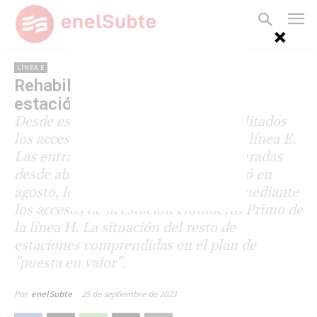
LÍNEA E
Rehabilitan los accesos de la
estación Jujuy de la línea E
Desde esta mañana quedaron rehabilitados
los accesos de la estación Jujuy de la línea E.
Las entradas y salidas estaban clausuradas
desde abril. Si bien la estación reabrió en
agosto, los usuarios debían acceder mediante
los accesos de la estación Humberto Primo de
la línea H. La situación del resto de
estaciones comprendidas en el plan de
"puesta en valor".
25 de septiembre de 2023
Por
enelSubte