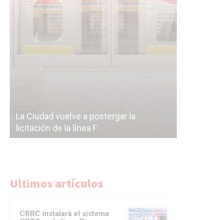
Subterrán
a
cáscara v
La Ciudad vuelve a postergar la
correr a 
licitación de la línea F
del Subte
Ultimos artículos
CRRC instalará el sistema