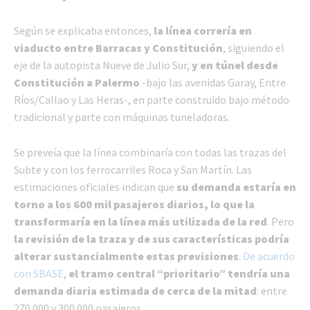
Según se explicaba entonces,
la línea correría en
viaducto entre Barracas y Constitución
, siguiendo el
eje de la autopista Nueve de Julio Sur,
y en túnel desde
Constitución a Palermo
-bajo las avenidas Garay, Entre
Ríos/Callao y Las Heras-, en parte construido bajo método
tradicional y parte con máquinas tuneladoras.
Se preveía que la línea combinaría con todas las trazas del
Subte y con los ferrocarriles Roca y San Martín. Las
estimaciones oficiales indican que
su demanda estaría en
torno a los 600 mil pasajeros diarios, lo que la
transformaría en la línea más utilizada de la red
. Pero
la revisión de la traza y de sus características podría
alterar sustancialmente estas previsiones
.
De acuerdo
con SBASE
,
el tramo central “prioritario” tendría una
demanda diaria estimada de cerca de la mitad
: entre
270.000 y 300.000 pasajeros.