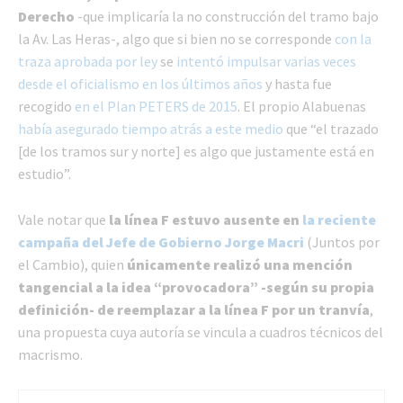
Derecho
-que implicaría la no construcción del tramo bajo
la Av. Las Heras-, algo que si bien no se corresponde
con la
traza aprobada por ley
se
intentó impulsar varias veces
desde el oficialismo en los últimos años
y hasta fue
recogido
en el Plan PETERS de 2015
. El propio Alabuenas
había asegurado tiempo atrás a este medio
que “el trazado
[de los tramos sur y norte] es algo que justamente está en
estudio”.
Vale notar que
la línea F estuvo ausente en
la reciente
campaña del Jefe de Gobierno Jorge Macri
(Juntos por
el Cambio), quien
únicamente realizó una mención
tangencial a la idea “provocadora” -según su propia
definición- de reemplazar a la línea F por un tranvía
,
una propuesta cuya autoría se vincula a cuadros técnicos del
macrismo.