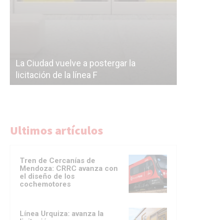
Subterrán
a
cáscara v
La Ciudad vuelve a postergar la
correr a 
licitación de la línea F
del Subte
Ultimos artículos
Tren de Cercanías de
Mendoza: CRRC avanza con
el diseño de los
cochemotores
Línea Urquiza: avanza la