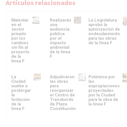
Artículos relacionados
Malestar
Realizarán
La Legislatura
en el
una
aprobó la
sector
audiencia
autorización de
privado
pública
endeudamiento
por los
por el
para las obras
cambios
impacto
de la línea F
sin fin al
ambiental
proyecto
de la línea
de la
F
línea F
La
Adjudicaron
Polémica por
Ciudad
las obras
las
vuelve a
para
expropiaciones
postergar
reorganizar
proyectadas
la
el Centro de
por la Ciudad
licitación
Transbordo
para la obra de
de la
de Plaza
la línea F
línea F
Constitución