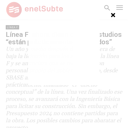
LÍNEA F
Línea F: ahora dicen que los estudios
“están prácticamente finalizados”
Un año y medio después de que se diera de
baja la licitación para los estudios de la línea
F y se anunciara que se realizarían con
personal propio del gobierno porteño, desde
SBASE aseguran que "se encuentra
prácticamente finalizado" el "diseño
conceptual" de la línea. Una vez finalizado ese
proceso, se avanzará con la Ingeniería Básica
para licitar su construcción. Sin embargo, el
Presupuesto 2024 no contiene partidas para
la obra. Los posibles cambios para abaratar el
proyecto.