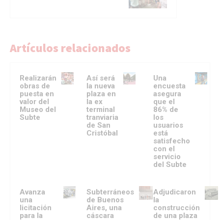
Artículos relacionados
Realizarán
Así será
Una
obras de
la nueva
encuesta
puesta en
plaza en
asegura
valor del
la ex
que el
Museo del
terminal
86% de
Subte
tranviaria
los
de San
usuarios
Cristóbal
está
satisfecho
con el
servicio
del Subte
Avanza
Subterráneos
Adjudicaron
una
de Buenos
la
licitación
Aires, una
construcción
para la
cáscara
de una plaza