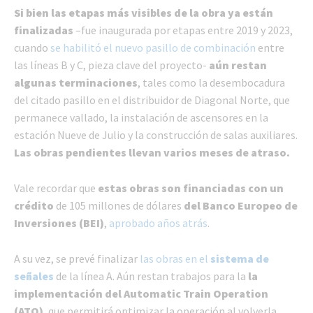
Si bien las etapas más visibles de la obra ya están
finalizadas
–fue inaugurada por etapas entre 2019 y 2023,
cuando
se habilitó el nuevo pasillo de combinación
entre
las líneas B y C, pieza clave del proyecto-
aún restan
algunas terminaciones
, tales como la desembocadura
del citado pasillo en el distribuidor de Diagonal Norte, que
permanece vallado, la instalación de ascensores en la
estación Nueve de Julio y la construcción de salas auxiliares.
Las obras pendientes llevan varios meses de atraso.
Vale recordar que
estas obras son financiadas con un
crédito
de 105 millones de dólares
del Banco Europeo de
Inversiones (BEI)
,
aprobado años atrás
.
A su vez, se prevé finalizar
las obras en el
sistema de
señales
de la línea A. Aún restan trabajos para la
la
implementación del Automatic Train Operation
(ATO)
, que permitirá optimizar la operación al volverla