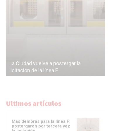
Subterrán
a
cáscara v
La Ciudad vuelve a postergar la
correr a 
licitación de la línea F
del Subte
Ultimos artículos
Más demoras para la línea F:
postergaron por tercera vez
la licitación