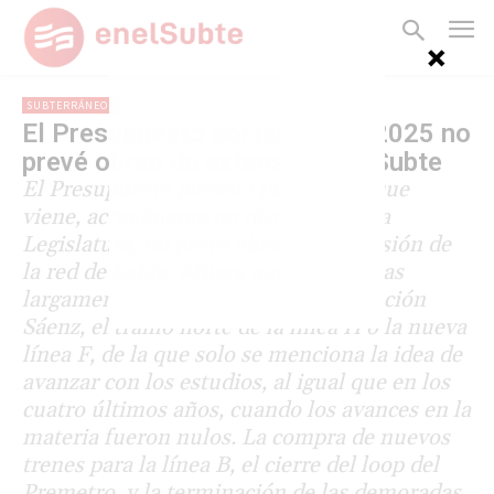
SUBTERRÁNEOS
El Presupuesto porteño para 2025 no
prevé obras de extensión del Subte
El Presupuesto porteño para el año que
viene, actualmente en discusión en la
Legislatura, no prevé obras de expansión de
la red de Subte. Afuera quedaron obras
largamente postergadas como la estación
Sáenz, el tramo norte de la línea H o la nueva
línea F, de la que solo se menciona la idea de
avanzar con los estudios, al igual que en los
cuatro últimos años, cuando los avances en la
materia fueron nulos. La compra de nuevos
trenes para la línea B, el cierre del loop del
Premetro, y la terminación de las demoradas