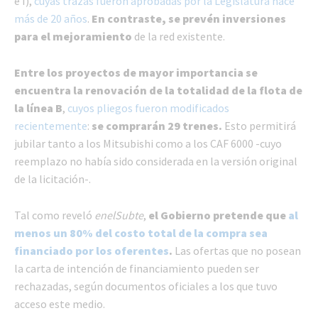
e I),
cuyas trazas fueron aprobadas por la Legislatura hace
más de 20 años
.
En contraste, se prevén inversiones
para el mejoramiento
de la red existente.
Entre los proyectos de mayor importancia se
encuentra la renovación de la totalidad de la flota de
la línea B
,
cuyos pliegos fueron modificados
recientemente
:
se comprarán 29 trenes.
Esto permitirá
jubilar tanto a los Mitsubishi como a los CAF 6000 -cuyo
reemplazo no había sido considerada en la versión original
de la licitación-.
Tal como reveló
enelSubte
,
el Gobierno pretende que
al
menos un 80% del costo total de la compra sea
financiado por los oferentes
.
Las ofertas que no posean
la carta de intención de financiamiento pueden ser
rechazadas, según documentos oficiales a los que tuvo
acceso este medio.