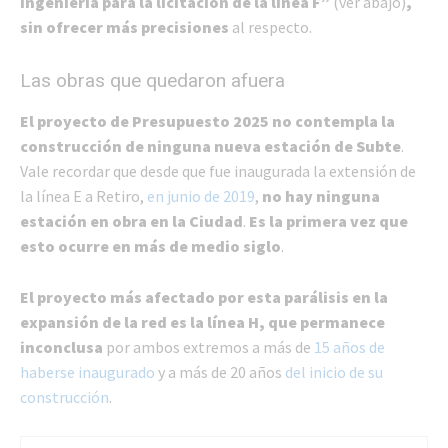
ingeniería para la licitación de la línea F”
(ver abajo)
,
sin ofrecer más precisiones
al respecto.
Las obras que quedaron afuera
El proyecto de Presupuesto 2025 no contempla la
construcción de ninguna nueva estación de Subte
.
Vale recordar que desde que fue inaugurada la extensión de
la línea E a Retiro,
en junio de 2019
,
no hay ninguna
estación en obra en la Ciudad
.
Es
la primera vez que
esto ocurre en más de medio siglo
.
El proyecto más afectado por esta parálisis en la
expansión de la red es la línea H, que permanece
inconclusa
por ambos extremos a más de
15 años de
haberse inaugurado
y a más de 20 años
del inicio de su
construcción
.