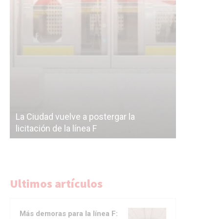
Subterrán
a
cáscara v
La Ciudad vuelve a postergar la
correr a 
licitación de la línea F
del Subte
Ultimos artículos
Más demoras para la línea F: