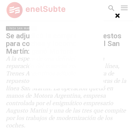
LÍNEA SAN MARTÍN
Se adjudicó la compra de repuestos
para coches y locomotoras del San
Martín: ganó Motora
A la espera de una definición sobre la
reparación del material rodante de la línea,
Trenes Argentinos adjudicó la compra de
repuestos para los coches y locomotoras de la
línea San Martín. La operación quedó en
manos de Motora Argentina, empresa
controlada por el enigmático empresario
Augusto Marini y una de las tres que compite
por los trabajos de modernización de los
coches.