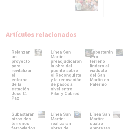
Artículos relacionados
Relanzan
Línea San
Subastarán
un
Martín:
otro
proyecto
preadjudicaron
terreno
para
la obra del
lindero al
revitalizar
puente sobre
viaducto
el
el Reconquista
del San
entorno
y la renovación
Martín en
de la
de pasos a
Palermo
estación
nivel entre
José C.
Pilar y Cabred
Paz
Subastarán
Línea San
Línea San
otros dos
Martín:
Martín:
terrenos
realizarán
cuatro
ferroviarios
obras de
empresas