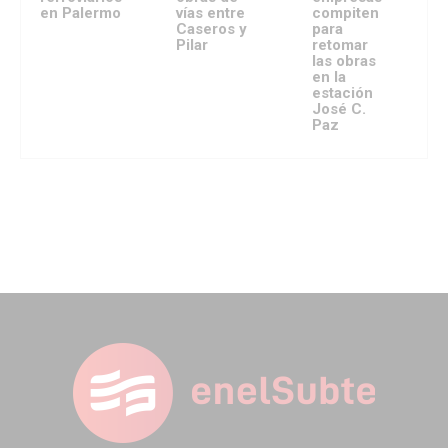
en Palermo
vías entre
compiten
Caseros y
para
Pilar
retomar
las obras
en la
estación
José C.
Paz