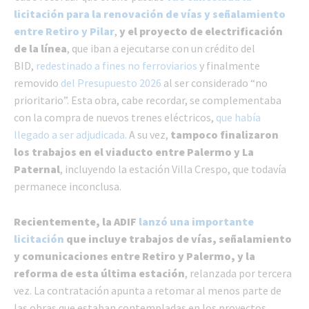
licitación para la renovación de vías y señalamiento
entre Retiro y Pilar
,
y
el proyecto de electrificación
de la línea
, que iban a ejecutarse con un crédito del
BID,
redestinado a fines no ferroviarios
y finalmente
removido
del Presupuesto 2026
al ser considerado “no
prioritario”. Esta obra, cabe recordar, se complementaba
con la compra de nuevos trenes eléctricos,
que había
llegado a ser adjudicada.
A su vez,
tampoco finalizaron
los trabajos en el viaducto entre Palermo y La
Paternal
, incluyendo la estación Villa Crespo, que todavía
permanece inconclusa.
Recientemente, la ADIF
lanzó una importante
licitación
que incluye trabajos de vías, señalamiento
y comunicaciones entre Retiro y Palermo, y la
reforma de esta última estación
, relanzada por tercera
vez. La contratación apunta a retomar al menos parte de
las obras que estaban contempladas en los proyectos