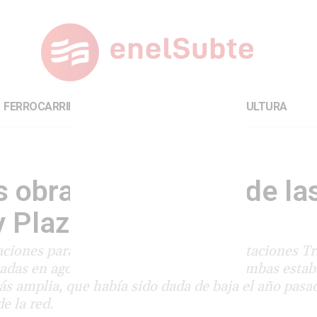
FERROCARRILES
INTERNACIONAL
CULTURA
s obras de reforma de la
 Plaza Italia
aciones para la puesta en valor de las estaciones T
anzadas en agosto pasado. La reforma de ambas estab
s amplia, que había sido dada de baja el año pasa
e la red.