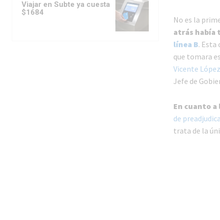
Viajar en Subte ya cuesta
$1684
No es la prim
atrás había 
línea B
. Esta
que tomara es
Vicente Lópe
Jefe de Gobie
En cuanto a l
de preadjudic
trata de la ún