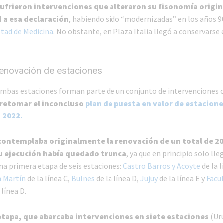
ufrieron intervenciones que alteraron su fisonomía origin
 a esa declaración
, habiendo sido “modernizadas” en los años 
tad de Medicina
. No obstante, en Plaza Italia llegó a conservarse 
renovación de estaciones
ambas estaciones forman parte de un conjunto de intervenciones c
 retomar el inconcluso
plan de puesta en valor de estacion
 2022.
contemplaba originalmente la renovación de un total de 2
u ejecución había quedado trunca
, ya que en principio solo lle
na primera etapa de seis estaciones:
Castro Barros y Acoyte
de la l
n Martín
de la línea C,
Bulnes
de la línea D,
Jujuy
de la línea E y
Facul
 línea D.
tapa, que abarcaba intervenciones en siete estaciones
(Ur