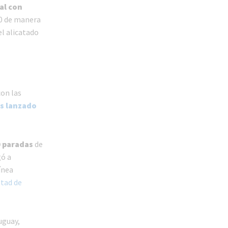
al con
90 de manera
el alicatado
on las
es lanzado
0 paradas
de
gó a
ínea
tad de
uguay,