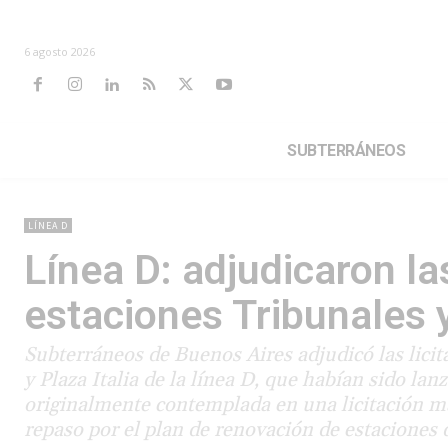
6 agosto 2026
SUBTERRÁNEOS
LÍNEA D
Línea D: adjudicaron la
estaciones Tribunales y
Subterráneos de Buenos Aires adjudicó las licit
y Plaza Italia de la línea D, que habían sido l
originalmente contemplada en una licitación má
repaso por el plan de renovación de estaciones d