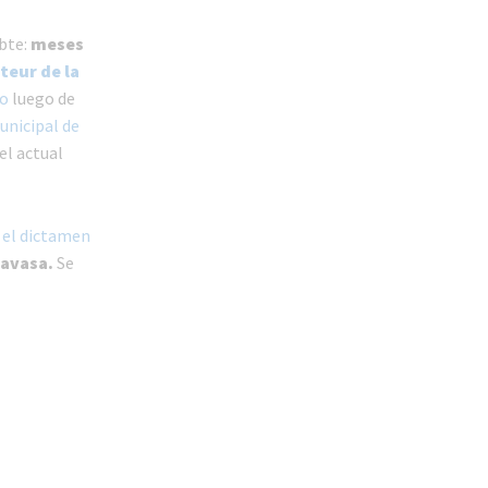
ubte:
meses
teur de la
ño
luego de
unicipal de
el actual
n el dictamen
iavasa.
Se