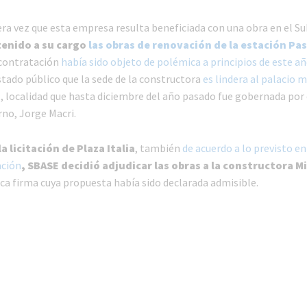
era vez que esta empresa resulta beneficiada con una obra en el S
tenido a su cargo
las obras de renovación de la estación Pas
 contratación
había sido objeto de polémica a principios de este a
tado público que la sede de la constructora
es lindera al palacio m
z
, localidad que hasta diciembre del año pasado fue gobernada por 
rno, Jorge Macri.
a licitación de Plaza Italia
, también
de acuerdo a lo previsto e
ación
, SBASE decidió adjudicar las obras a la constructora M
ica firma cuya propuesta había sido declarada admisible.