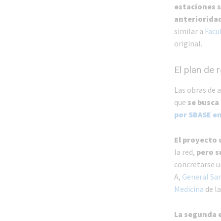
estaciones s
anterioridad
similar a
Facul
original.
El plan de 
Las obras de 
que
se busca
por SBASE en
El proyecto 
la red,
pero s
concretarse u
A,
General Sa
Medicina
de la
La segunda e