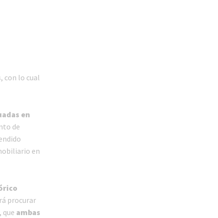
s
, con lo cual
tuadas en
nto de
tendido
mobiliario en
órico
rá procurar
, que
ambas