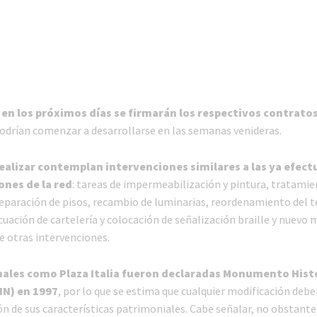
en los próximos días se firmarán los respectivos contrato
podrían comenzar a desarrollarse en las semanas venideras.
realizar contemplan intervenciones similares a las ya efec
ones de la red
: tareas de impermeabilización y pintura, tratamie
 reparación de pisos, recambio de luminarias, reordenamiento del 
cuación de cartelería y colocación de señalización braille y nuevo 
e otras intervenciones.
nales como Plaza Italia fueron declaradas Monumento Hist
HN) en 1997
, por lo que se estima que cualquier modificación debe
ón de sus características patrimoniales. Cabe señalar, no obstante