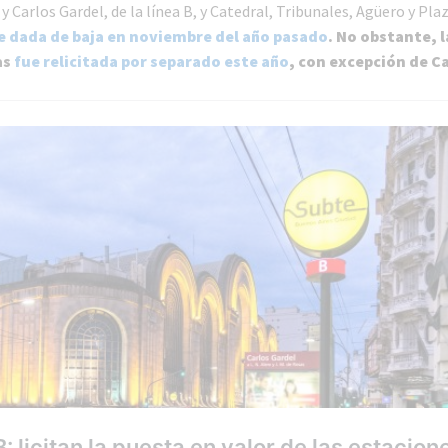
 Carlos Gardel, de la línea B, y Catedral, Tribunales, Agüero y Plaza
e dada de baja en noviembre del año pasado
. No obstante, 
as
fue relicitada por separado este año
, con excepción de C