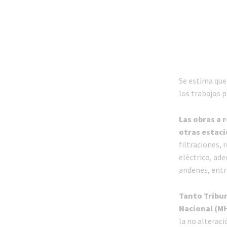
Se estima que
los trabajos 
Las obras a 
otras estaci
filtraciones,
eléctrico, ade
andenes, entr
Tanto Tribu
Nacional (M
la no alteraci