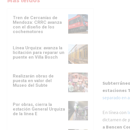
Tren de Cercanías de
Mendoza: CRRC avanza
con el diseño de los
cochemotores
Línea Urquiza: avanza la
licitación para reparar un
puente en Villa Bosch
Realizarán obras de
puesta en valor del
Subterráneos
Museo del Subte
estaciones Tr
separado en a
Por obras, cierra la
estación General Urquiza
En línea con
l
de la línea E
dictamen de p
a Bencen Co