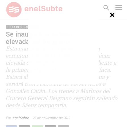
LÍNEA BELGRANO SUR
Se inauguró la estación Sáenz
elevada del Belgrano Sur
Esta mañana fue inaugurada con una
ceremonia oficial la nueva estación Sáenz
elevada del Belgrano Sur, correspondiente a
la primera etapa del viaducto de esa línea.
Estará abierta al público desde mañana y
servirá como cabecera de los servicios a
González Catán. Los trenes a Marinos del
Crucero General Belgrano seguirán saliendo
desde Sáenz temporaria.
25 de noviembre de 2019
Por
enelSubte