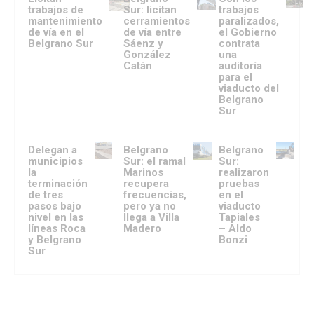
trabajos de
Sur: licitan
trabajos
mantenimiento
cerramientos
paralizados,
de vía en el
de vía entre
el Gobierno
Belgrano Sur
Sáenz y
contrata
González
una
Catán
auditoría
para el
viaducto del
Belgrano
Sur
Delegan a
Belgrano
Belgrano
municipios
Sur: el ramal
Sur:
la
Marinos
realizaron
terminación
recupera
pruebas
de tres
frecuencias,
en el
pasos bajo
pero ya no
viaducto
nivel en las
llega a Villa
Tapiales
líneas Roca
Madero
– Aldo
y Belgrano
Bonzi
Sur