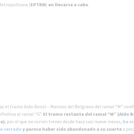
Metropolitana (
EPTRM
)
en llevarse a cabo
.
as el tramo Aldo Bonzi – Marinos del Belgrano del ramal “M” conf
finitiva al ramal “G”.
El tramo restante del ramal “M” (Aldo B
a)
, por el que no corren trenes desde hace casi nueve meses,
ha s
e cerrado
y parece haber sido abandonado a su suerte
a pesa