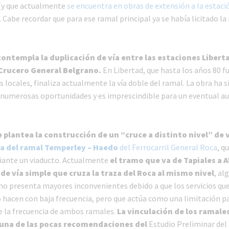
(y que actualmente
se encuentra en obras de extensión a la estaci
). Cabe recordar que para ese ramal principal ya se había licitado l
ontempla la duplicación de vía entre las estaciones Libert
Crucero General Belgrano.
En Libertad, que hasta los años 80 f
os locales, finaliza actualmente la vía doble del ramal. La obra ha s
numerosas oportunidades y es imprescindible para un eventual a
e plantea la construcción de un “cruce a distinto nivel” de 
za del ramal Temperley – Haedo
del Ferrocarril General Roca
, q
iante un viaducto. Actualmente
el tramo que va de Tapiales a 
 de vía simple que cruza la traza del Roca al mismo nivel
, al
o presenta mayores inconvenientes debido a que los servicios que
o hacen con baja frecuencia, pero que actúa como una limitación pa
 la frecuencia de ambos ramales.
La vinculación de los ramales
 una de las pocas recomendaciones del
Estudio Preliminar del