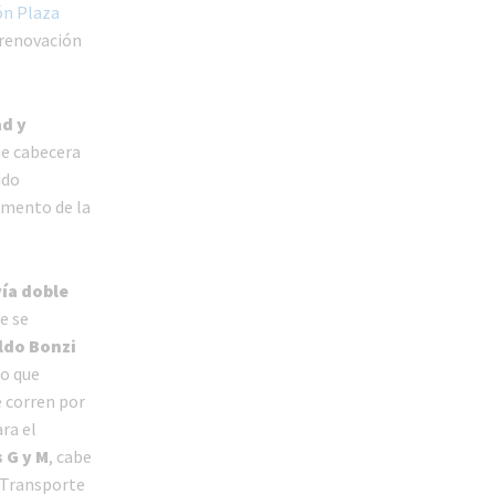
ón Plaza
a renovación
ad y
ue cabecera
ido
umento de la
vía doble
ue se
Aldo Bonzi
go que
 corren por
ra el
 G y M
, cabe
 Transporte