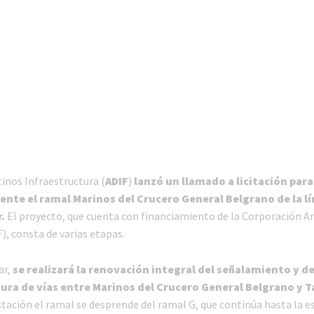
inos Infraestructura (
ADIF
)
lanzó un llamado a licitación par
nte el ramal Marinos del Crucero General Belgrano de la l
.
El proyecto, que cuenta con financiamiento de la Corporación A
, consta de varias etapas.
ar,
se realizará la renovación integral del señalamiento y de
ura de vías entre Marinos del Crucero General Belgrano y T
stación el ramal se desprende del ramal G, que continúa hasta la e