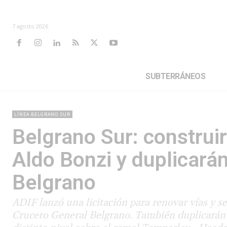
7 agosto 2026
SUBTERRÁNEOS
LÍNEA BELGRANO SUR
Belgrano Sur: construir
Aldo Bonzi y duplicará
Belgrano
ADIF lanzó una licitación para renovar vías y s
Crucero General Belgrano. También duplicarán v