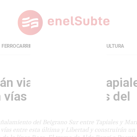
FERROCARRILES
INTERNACIONAL
CULTURA
án viaducto entre Tapial
n vías hasta Marinos del
eñalamiento del Belgrano Sur entre Tapiales y Mar
ías entre esta última y Libertad y construirán un 