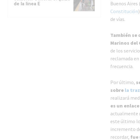
Buenos Aires 
de la línea E
Constitución
de vías.
También se c
Marinos del 
de los servici
reclamada en 
frecuencia.
Por último,
s
sobre
la tra
realizará med
es un enlace
actualmente n
este último l
incremento de
recordar,
fue