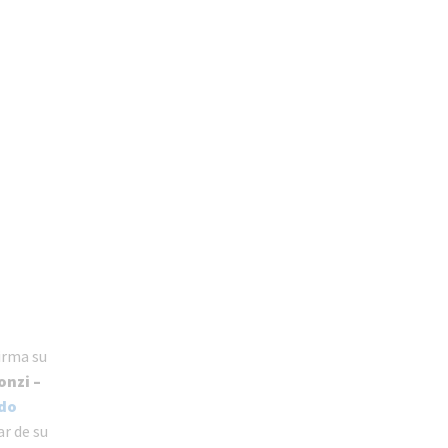
irma su
onzi –
ido
r de su