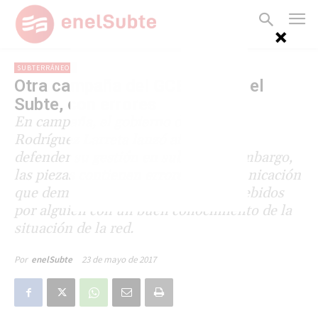
SUBTERRÁNEOS
Otra campaña del GCBA sobre el
Subte, con errores
En campaña, el gobierno de Horacio
Rodríguez Larreta lanzó afiches para
defender su gestión en subtes. Sin embargo,
las piezas contienen errores de comunicación
que demuestran que no fueron concebidos
por alguien con un buen conocimiento de la
situación de la red.
23 de mayo de 2017
Por
enelSubte