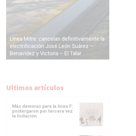
Subterrá
a
cáscara v
La Ciudad vuelve a postergar la
correr a 
licitación de la línea F
del Subte
Ultimos artículos
Más demoras para la línea F:
postergaron por tercera vez
la licitación