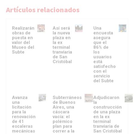
Artículos relacionados
Realizarán
Así será
Una
obras de
la nueva
encuesta
puesta en
plaza en
asegura
valor del
la ex
que el
Museo del
terminal
86% de
Subte
tranviaria
los
de San
usuarios
Cristóbal
está
satisfecho
con el
servicio
del Subte
Avanza
Subterráneos
Adjudicaron
una
de Buenos
la
licitación
Aires, una
construcción
para la
cáscara
de una plaza
renovación
vacía: el
en la ex
de 41
polémico
terminal
escaleras
plan para
tranviaria de
mecánicas
correr a la
San Cristóbal