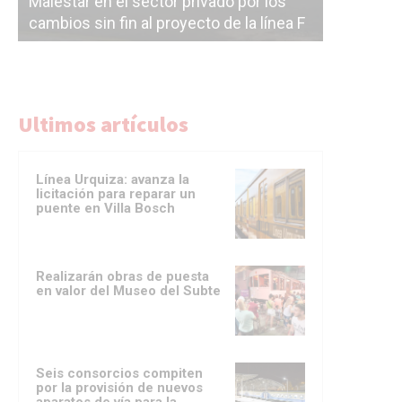
Malestar en el sector privado por los
Línea Mit
cambios sin fin al proyecto de la línea F
la constr
Ultimos artículos
Línea Urquiza: avanza la
licitación para reparar un
puente en Villa Bosch
Realizarán obras de puesta
en valor del Museo del Subte
Seis consorcios compiten
por la provisión de nuevos