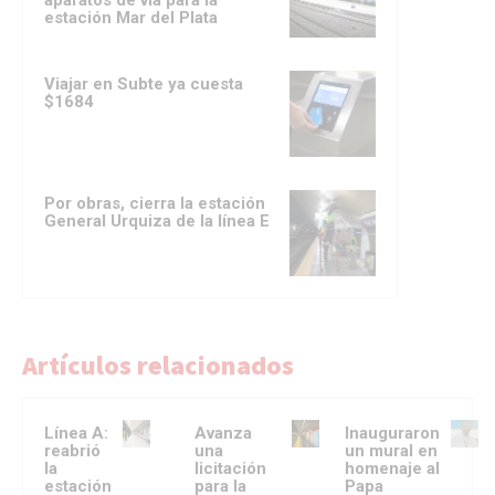
aparatos de vía para la
estación Mar del Plata
Viajar en Subte ya cuesta
$1684
Por obras, cierra la estación
General Urquiza de la línea E
Artículos relacionados
Línea A:
Avanza
Inauguraron
reabrió
una
un mural en
la
licitación
homenaje al
estación
para la
Papa