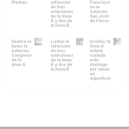
Piedras
refacción
Francisco
de tres
en la
estaciones
estación
de la línea
San José
A y dos de
de Flores
la línea B
Reabre el
Licitan la
Insólito: la
lunes la
refacción
línea A
estación
de tres
estará
Congreso
estaciones
cortada
de la
de la línea
este
línea A
A y dos de
domingo
la línea B
por obras
en
superficie