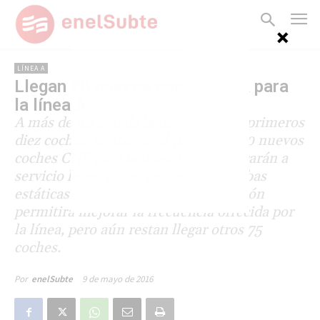
LÍNEA A
Llegan 20 nuevos coches CNR para
la línea A
A más de un año de la llegada de los primeros
diez coches, arribaron al país otros 20 nuevos
coches CNR para la línea A. Se integrarán a
servicio luego de un período de pruebas
estáticas y dinámicas. Su incorporación
permitirá mejorar la frecuencia ofrecida por
la línea, pero aún restan llegar otros 75
coches.
9 de mayo de 2016
Por
enelSubte