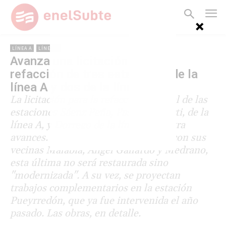
LÍNEA A
LÍNEA B
Avanza una licitación para la
refacción de tres estaciones de la
línea A y dos de la línea B
La licitación para la refacción integral de las
estaciones Sáenz Peña, Pasco y Alberti, de la
línea A, y Dorrego de la línea B registra
avances. A diferencia de lo ocurrido con sus
vecinas Malabia, Ángel Gallardo y Medrano,
esta última no será restaurada sino
"modernizada". A su vez, se proyectan
trabajos complementarios en la estación
Pueyrredón, que ya fue intervenida el año
pasado. Las obras, en detalle.