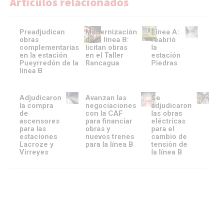
Artículos relacionados
Preadjudican
Modernización
Línea A:
obras
de la línea B:
reabrió
complementarias
licitan obras
la
en la estación
en el Taller
estación
Pueyrredón de la
Rancagua
Piedras
línea B
Adjudicaron
Avanzan las
Se
la compra
negociaciones
adjudicaron
de
con la CAF
las obras
ascensores
para financiar
eléctricas
para las
obras y
para el
estaciones
nuevos trenes
cambio de
Lacroze y
para la línea B
tensión de
Virreyes
la línea B