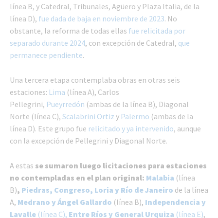
línea B, y Catedral, Tribunales, Agüero y Plaza Italia, de la
línea D),
fue dada de baja en noviembre de 2023
. No
obstante, la reforma de todas ellas
fue relicitada por
separado durante 2024
, con excepción de Catedral,
que
permanece pendiente
.
Una tercera etapa contemplaba obras en otras seis
estaciones:
Lima
(línea A), Carlos
Pellegrini,
Pueyrredón
(ambas de la línea B), Diagonal
Norte (línea C),
Scalabrini Ortiz
y
Palermo
(ambas de la
línea D). Este grupo fue
relicitado y ya intervenido
, aunque
con la excepción de Pellegrini y Diagonal Norte.
A estas
se sumaron luego licitaciones para estaciones
no contempladas en el plan original:
Malabia
(línea
B)
,
Piedras, Congreso, Loria y Río de Janeiro
de la línea
A,
Medrano y Ángel Gallardo
(línea B),
Independencia y
Lavalle
(línea C),
Entre Ríos y General Urquiza
(línea E)
,