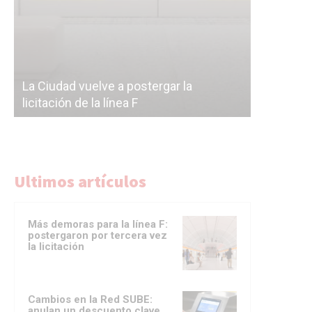
Subterrán
a
cáscara v
La Ciudad vuelve a postergar la
correr a 
licitación de la línea F
del Subte
Ultimos artículos
Más demoras para la línea F:
postergaron por tercera vez
la licitación
Cambios en la Red SUBE:
anulan un descuento clave