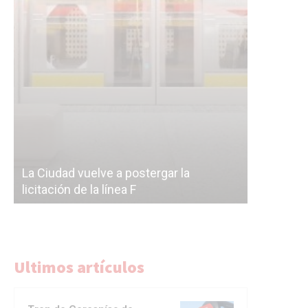
Subterrán
a
cáscara v
La Ciudad vuelve a postergar la
correr a 
licitación de la línea F
del Subte
Ultimos artículos