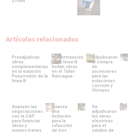
$1684
Artículos relacionados
Preadjudican
Modernización
Adjudicaron
obras
de la línea B:
la compra
complementarias
licitan obras
de
en la estación
en el Taller
ascensores
Pueyrredón de la
Rancagua
para las
línea B
estaciones
Lacroze y
Virreyes
Avanzan las
Avanza
Se
negociaciones
una
adjudicaron
con la CAF
licitación
las obras
para financiar
para la
eléctricas
obras y
refacción
para el
nuevos trenes
de tres
cambio de