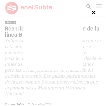
LÍNEA B
Reabrió la estación Pueyrredón de la
línea B
Subterráneos de Buenos Aires informó que la
estación Pueyrredón de la línea B, que se
encontraba cerrada desde el 7 de enero
pasado, estará nuevamente operativa desde el
lunes 21. Los trabajos no están finalizados,
pero las obras pendientes se realizarán en
horario nocturno. Las piezas patrimoniales
de la estación no fueron preservadas, ya que
la parada no es Monumento Histórico
Nacional.
18 de abril de 2025
Por
enelSubte