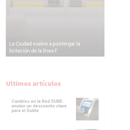
Subterrán
a
cáscara v
La Ciudad vuelve a postergar la
correr a 
licitación de la línea F
del Subte
Ultimos artículos
Cambios en la Red SUBE:
anulan un descuento clave
para el Subte