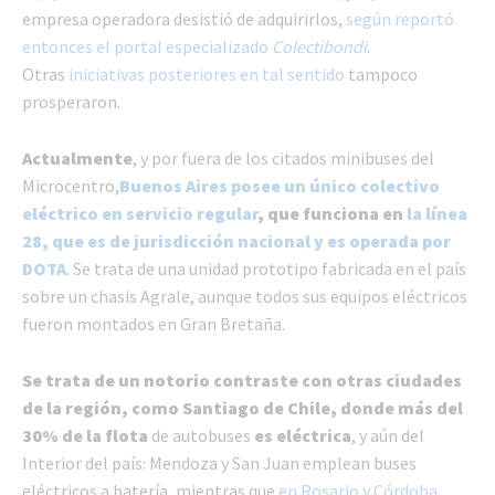
empresa operadora desistió de adquirirlos,
según reportó
entonces el portal especializado
Colectibondi
.
Otras
iniciativas posteriores en tal sentido
tampoco
prosperaron.
Actualmente
, y por fuera de los citados minibuses del
Microcentro,
Buenos Aires posee un único colectivo
eléctrico en servicio regular
, que funciona en
la línea
28, que es de jurisdicción nacional y es operada por
DOTA
. Se trata de una unidad prototipo fabricada en el país
sobre un chasis Agrale, aunque todos sus equipos eléctricos
fueron montados en Gran Bretaña.
Se trata de un notorio contraste con otras ciudades
de la región, como Santiago de Chile, donde más del
30% de la flota
de autobuses
es eléctrica
, y aún del
Interior del país: Mendoza y San Juan emplean buses
eléctricos a batería, mientras que
en Rosario y Córdoba