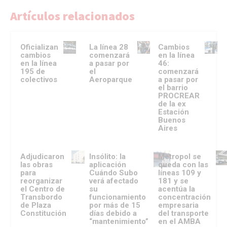
Artículos relacionados
Oficializan
La línea 28
Cambios
cambios
comenzará
en la línea
en la línea
a pasar por
46:
195 de
el
comenzará
colectivos
Aeroparque
a pasar por
el barrio
PROCREAR
de la ex
Estación
Buenos
Aires
Adjudicaron
Insólito: la
Metropol se
las obras
aplicación
queda con las
para
Cuándo Subo
líneas 109 y
reorganizar
verá afectado
181 y se
el Centro de
su
acentúa la
Transbordo
funcionamiento
concentración
de Plaza
por más de 15
empresaria
Constitución
días debido a
del transporte
“mantenimiento”
en el AMBA