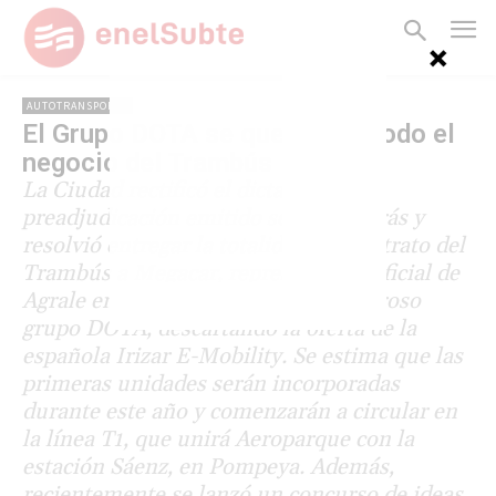
AUTOTRANSPORTE
El Grupo DOTA se queda con todo el
negocio del Trambús
La Ciudad rectificó el dictamen de
preadjudicación emitido semanas atrás y
resolvió entregar la totalidad del contrato del
Trambús a Megacar, representante oficial de
Agrale en el país y vinculada al poderoso
grupo DOTA, descartando la oferta de la
española Irizar E-Mobility. Se estima que las
primeras unidades serán incorporadas
durante este año y comenzarán a circular en
la línea T1, que unirá Aeroparque con la
estación Sáenz, en Pompeya. Además,
recientemente se lanzó un concurso de ideas