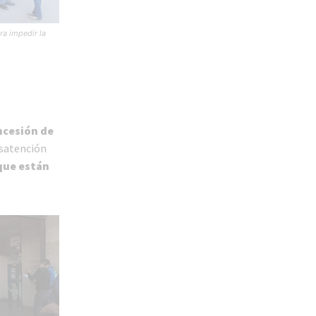
ra impedir la
ncesión de
satención
que están