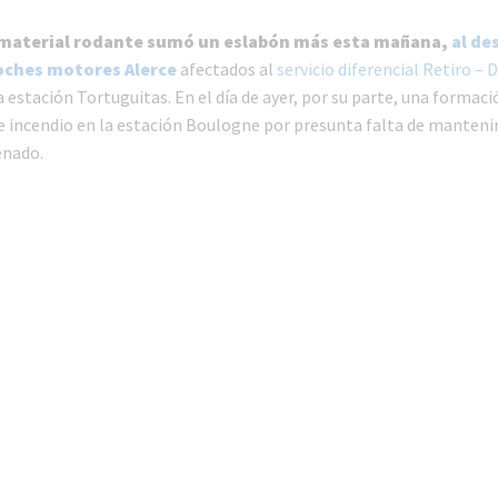
el material rodante sumó un eslabón más esta mañana,
al de
oches motores Alerce
afectados al
servicio diferencial Retiro – D
a estación Tortuguitas. En el día de ayer, por su parte, una formac
de incendio en la estación Boulogne por presunta falta de manteni
enado.