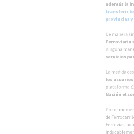
además la in
transferir lo
provincias y
De manera sim
Ferroviaria 
ninguna maner
servicios pa
La medida des
los usuarios 
plataforma
C
Nación el so
Por el moment
de Ferrocarri
Ferrovías, aun
indudablement