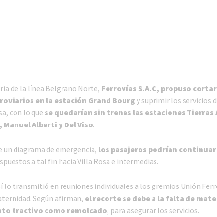
ria de la línea Belgrano Norte,
Ferrovías S.A.C, propuso cortar
rroviarios en la estación Grand Bourg
y suprimir los servicios d
osa, con lo que
se quedarían sin trenes las estaciones Tierras 
 Manuel Alberti y Del Viso
.
e un diagrama de emergencia,
los pasajeros podrían continuar
spuestos a tal fin hacia Villa Rosa e intermedias.
 lo transmitió en reuniones individuales a los gremios Unión Ferro
aternidad. Según afirman,
el recorte se debe a la falta de mate
nto tractivo como remolcado
, para asegurar los servicios.