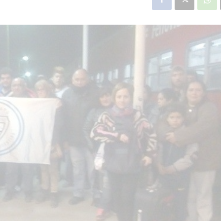
star en el sector privado por
Línea Mitre: dieron of
cambios sin fin al proyecto de
de baja la construcció
nea F
estación Nordelta