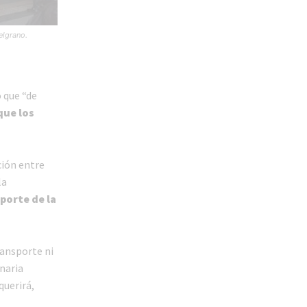
elgrano.
 que “de
que los
ción entre
la
sporte de la
ansporte ni
naria
querirá,