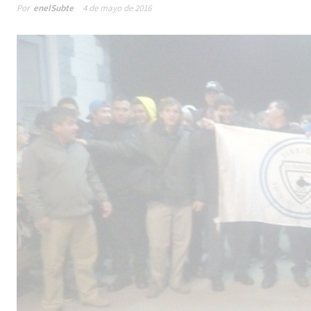
Por
enelSubte
4 de mayo de 2016
Male
los 
la lí