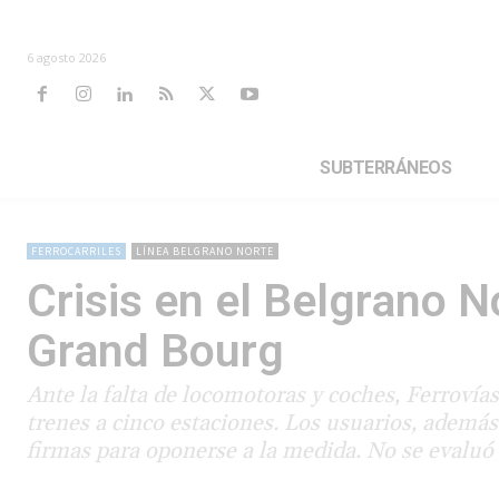
6 agosto 2026
SUBTERRÁNEOS
FERROCARRILES
LÍNEA BELGRANO NORTE
Crisis en el Belgrano No
Grand Bourg
Ante la falta de locomotoras y coches, Ferrovía
trenes a cinco estaciones. Los usuarios, además
firmas para oponerse a la medida. No se evaluó 