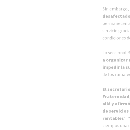
Sin embargo,
desafectado 
permanecen al
servicio graci
condiciones d
La seccional 
a organizar 
impedir la s
de los ramale
El secretari
Fraternidad
allá y afirm
de servicios
rentables”
.
tiempos una d