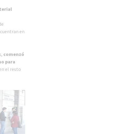
terial
de
encuentran en
s,
comenzó
no para
en el resto