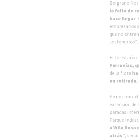
Belgrano Nor
la falta de r
hace llegar
.
empresarios s
que no entran
sostenerlos”, 
Esto estaría e
Ferrovías, q
de la flota
ha 
en retirada
,
En un contexto
extensión de l
paradas inter
Parque Industr
a Villa Rosa
atrás”
, seña