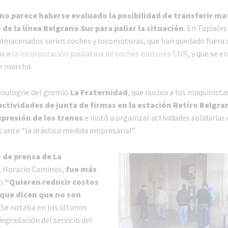
no parece haberse evaluado la posibilidad de transferir ma
de la línea Belgrano Sur para paliar la situación
. En Tapiales
macenados varios coches y locomotoras, que han quedado fuera 
as a
la incorporación paulatina de coches motores CNR
, y que se 
e marcha.
Boulogne del gremio
La Fraternidad
, que nuclea a los maquinista
actividades de junta de firmas en la estación Retiro Belgra
upresión de los trenes
e instó a organizar actividades solidarias 
s ante “la drástica medida empresarial”.
o de prensa de La
, Horacio Caminos,
fue más
ó: “Quieren reducir costos
 que dicen que no son
 “Se notaba en los últimos
egradación del servicio del