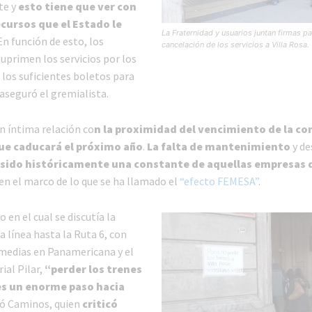
te y
esto tiene que ver con
ecursos que el Estado le
La Fraternidad y usuarios juntan firmas pa
 En función de esto, los
cancelación de los servicios a Villa Rosa.
uprimen los servicios por los
 los suficientes boletos para
aseguró el gremialista.
n íntima relación co
n la proximidad del vencimiento de la co
ue caducará el próximo año
.
La falta de mantenimiento
y de
sido históricamente una constante de aquellas empresas 
 en el marco de lo que se ha llamado el
“efecto FEMESA”
.
 en el cual se discutía la
a línea hasta la Ruta 6, con
medias en Panamericana y el
ial Pilar,
“perder los trenes
 es un enorme paso hacia
ló Caminos, quien
criticó