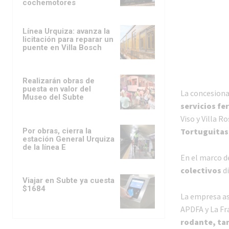
cochemotores
Línea Urquiza: avanza la
licitación para reparar un
puente en Villa Bosch
Realizarán obras de
puesta en valor del
La concesiona
Museo del Subte
servicios fe
Viso y Villa R
Por obras, cierra la
Tortuguitas,
estación General Urquiza
de la línea E
En el marco d
colectivos
di
Viajar en Subte ya cuesta
$1684
La empresa así
APDFA y La Fr
rodante, ta