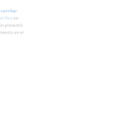
scarrilar
el Viso
en
ión presentó
miento en el