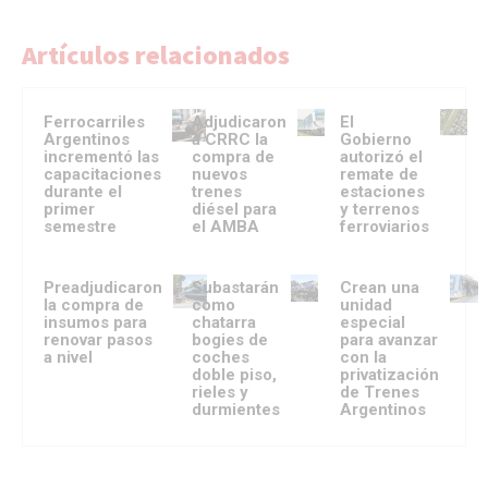
Artículos relacionados
Ferrocarriles
Adjudicaron
El
Argentinos
a CRRC la
Gobierno
incrementó las
compra de
autorizó el
capacitaciones
nuevos
remate de
durante el
trenes
estaciones
primer
diésel para
y terrenos
semestre
el AMBA
ferroviarios
Preadjudicaron
Subastarán
Crean una
la compra de
como
unidad
insumos para
chatarra
especial
renovar pasos
bogies de
para avanzar
a nivel
coches
con la
doble piso,
privatización
rieles y
de Trenes
durmientes
Argentinos