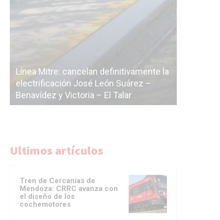
Subterrán
a
cáscara v
La Ciudad vuelve a postergar la
correr a 
licitación de la línea F
del Subte
Ultimos artículos
Tren de Cercanías de
Mendoza: CRRC avanza con
el diseño de los
cochemotores