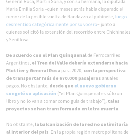
General Roca, Martín Soria, y con su hermana, la diputada
María Emilia Soria –quien meses atrás había disparado el
rumor de la posible vuelta de Randazzo al gabinete,
luego
desmentido categóricamente por su vocero
– junto a
quienes solicitó la extensión del recorrido entre Chichinales
y Senillosa.
De acuerdo con el Plan Quinquenal
de Ferrocarriles
Argentinos,
el Tren del Valle debería extenderse hacia
Plottier y General Roca
para 2020,
con la perspectiva
de transportar más de 670.000 pasajeros
anuales
pagos. No obstante,
desde que
el nuevo gobierno
congeló su aplicación
(“el Plan Quinquenal es sólo un
libro y no lo van a tomar como guía de trabajo”),
tales
proyectos se han transformado en letra muerta
.
No obstante,
la balcanización de la red no se limitaría
al interior del país
. En la propia región metropolitana de