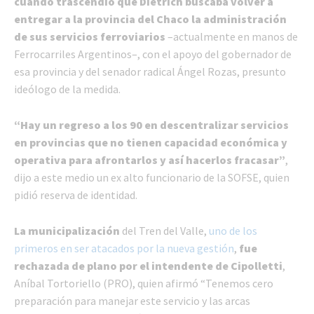
cuando trascendió que Dietrich buscaba volver a
entregar a la provincia del Chaco la administración
de sus servicios ferroviarios
–actualmente en manos de
Ferrocarriles Argentinos–, con el apoyo del gobernador de
esa provincia y del senador radical Ángel Rozas, presunto
ideólogo de la medida.
“Hay un regreso a los 90 en descentralizar servicios
en provincias que no tienen capacidad económica y
operativa para afrontarlos y así hacerlos fracasar”
,
dijo a este medio un ex alto funcionario de la SOFSE, quien
pidió reserva de identidad.
La municipalización
del Tren del Valle,
uno de los
primeros en ser atacados por la nueva gestión
,
fue
rechazada de plano por el intendente de Cipolletti
,
Aníbal Tortoriello (PRO), quien afirmó “Tenemos cero
preparación para manejar este servicio y las arcas