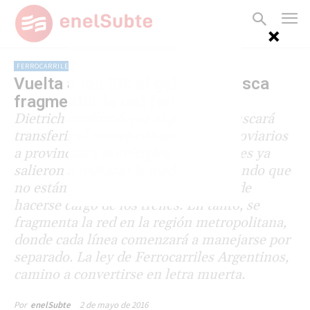
FERROCARRILES
Vuelta a los 90: el gobierno busca
fragmentar la red ferroviaria
Dietrich confirmó que el gobierno buscará
transferir el manejo de servicios ferroviarios
a provincias y municipios. Intendentes ya
salieron a rechazar la medida, afirmando que
no están en condiciones financieras de
hacerse cargo de los trenes. En tanto, se
fragmenta la red en la región metropolitana,
donde cada línea comenzará a manejarse por
separado. La ley de Ferrocarriles Argentinos,
camino a convertirse en letra muerta.
2 de mayo de 2016
Por
enelSubte