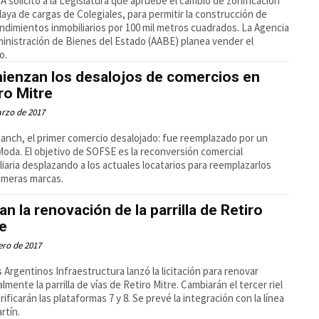
A solicitó a la Legislatura que apruebe el cambio de zonificación
playa de cargas de Colegiales, para permitir la construcción de
dimientos inmobiliarios por 100 mil metros cuadrados. La Agencia
inistración de Bienes del Estado (AABE) planea vender el
o.
ienzan los desalojos de comercios en
ro Mitre
rzo de 2017
anch, el primer comercio desalojado: fue reemplazado por un
oda. El objetivo de SOFSE es la reconversión comercial
liaria desplazando a los actuales locatarios para reemplazarlos
imeras marcas.
tan la renovación de la parrilla de Retiro
re
ero de 2017
 Argentinos Infraestructura lanzó la licitación para renovar
almente la parrilla de vías de Retiro Mitre. Cambiarán el tercer riel
rificarán las plataformas 7 y 8. Se prevé la integración con la línea
rtín.