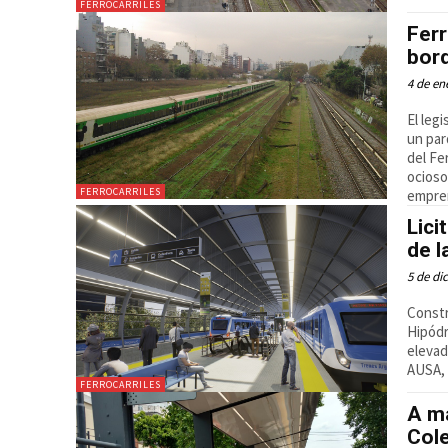
FERROCARRILES
Fer
bord
4 de en
El leg
un par
del Fe
ocioso
FERROCARRILES
empren
Lici
de l
5 de di
Constr
Hipódr
elevad
AUSA, 
FERROCARRILES
A má
Cole