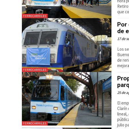
hora p
Retiro
que co
FERROCARRILES
Por 
de e
17 de s
Los se
Buenos
de ren
mejora
FERROCARRILES
Prop
par
25 de a
El emp
Clarín
lineal
públic
FERROCARRILES
julio 