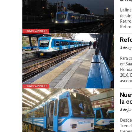
La lín
desde 
Retiro
Retiro
FERROCARRILES
Refo
3 de ag
Para c
en Saa
Florid
2018. 
ascend
FERROCARRILES
Nuev
la c
8 de ju
Desde 
Tren d
trenes