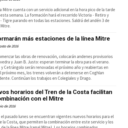
ea Mitre cuenta con un servicio adicional en la hora pico de la tarde
esta semana. La formación hará el recorrido Victoria - Retiro y
 - Tigre parando en todas las estaciones. Saldrá del andén 3 de
 Mitre.
rmarán más estaciones de la línea Mitre
osto de 2016
omenzar las obras de renovación, colocarán andenes provisorios
vedra y Juan B. Justo: esperan terminar la obra para el verano.
a y Cetrángolo serán renovadas el próximo año y reabiertas en
El próximo mes, los trenes volverán a detenerse en Coghlan
ente. Continúan los trabajos en Colegiales y Drago.
os horarios del Tren de la Costa facilitan
ombinación con el Mitre
nio de 2016
el pasado lunes se encuentran vigentes nuevos horarios para el
e la Costa, que permiten la combinación entre este servicio y los
 de la línea Mitre (ramal Mitre). Los horarios combinados