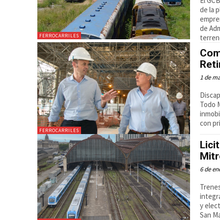
El GCB
de la 
empren
de Adm
FERROCARRILES
terren
Com
Reti
1 de ma
Discap
Todo M
inmobi
con pr
FERROCARRILES
Lici
Mit
6 de en
Trenes
integr
y elect
San Ma