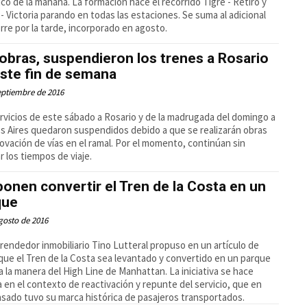
ico de la mañana. La formación hace el recorrido Tigre - Retiro y
 - Victoria parando en todas las estaciones. Se suma al adicional
rre por la tarde, incorporado en agosto.
obras, suspendieron los trenes a Rosario
ste fin de semana
eptiembre de 2016
rvicios de este sábado a Rosario y de la madrugada del domingo a
 Aires quedaron suspendidos debido a que se realizarán obras
ovación de vías en el ramal. Por el momento, continúan sin
r los tiempos de viaje.
onen convertir el Tren de la Costa en un
que
gosto de 2016
rendedor inmobiliario Tino Lutteral propuso en un artículo de
 que el Tren de la Costa sea levantado y convertido en un parque
, a la manera del High Line de Manhattan. La iniciativa se hace
a en el contexto de reactivación y repunte del servicio, que en
pasado tuvo su marca histórica de pasajeros transportados.