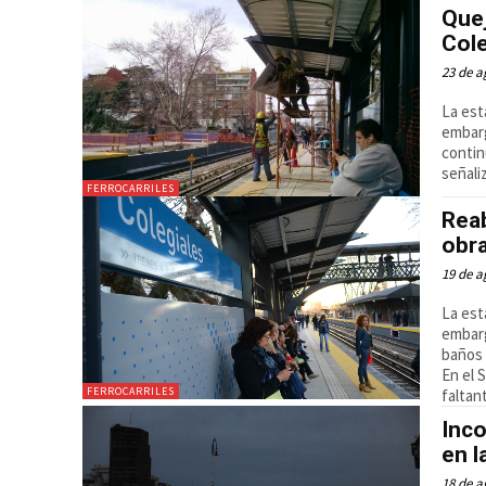
Quej
Cole
23 de a
La est
embarg
contin
señali
FERROCARRILES
Reab
obr
19 de a
La est
embarg
baños 
En el 
FERROCARRILES
faltan
Inco
en l
18 de a