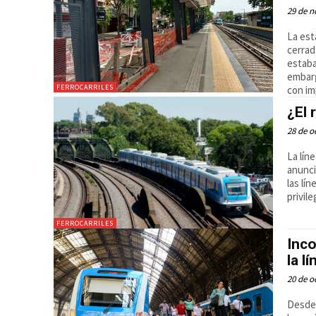
29 de n
La est
cerrad
estaba
embarg
FERROCARRILES
con im
¿El 
28 de o
La lín
anunci
las lí
privile
FERROCARRILES
Inco
la l
20 de o
Desde 