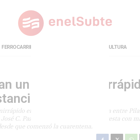
FERROCARRILES
INTERNACIONAL
CULTURA
n un servicio semirrápi
stancia
rápido en la línea San Martín. Circula entre Pila
osé C. Paz y Palermo. El servicio se presta con ma
 desde que comenzó la cuarentena.