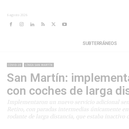
6 agosto 2026
SUBTERRÁNEOS
COVID-19
LÍNEA SAN MARTÍN
San Martín: implementa
con coches de larga di
Implementaron un nuevo servicio adicional semir
Retiro, con paradas intermedias únicamente en J
rodante de larga distancia, que estaba inactivo