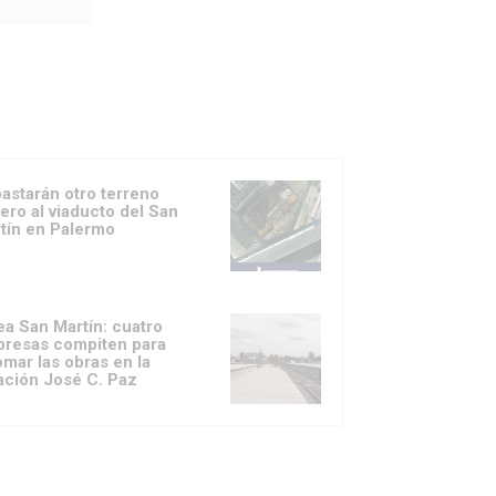
astarán otro terreno
dero al viaducto del San
tín en Palermo
ea San Martín: cuatro
resas compiten para
omar las obras en la
ación José C. Paz