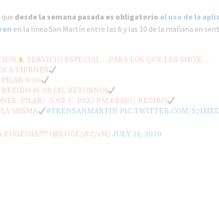
r que
desde la semana pasada es obligatorio
el uso de la apl
ren
en la línea San Martín entre las 6 y las 10 de la mañana en sent
CION
SERVICIO ESPECIAL …PARA LOS QUE LES SIRVE…
S A VIERNES
 PILAR 6:00
 RETIRO 16:28 (AL RETORNO)
NES: PILAR/ JOSE C. PAZ/ PALERMO/ RETIRO
 LA MISMA
#TRENSANMARTIN
PIC.TWITTER.COM/S7IME
A EUGENIA??? (@EUGE58271M)
JULY 21, 2020