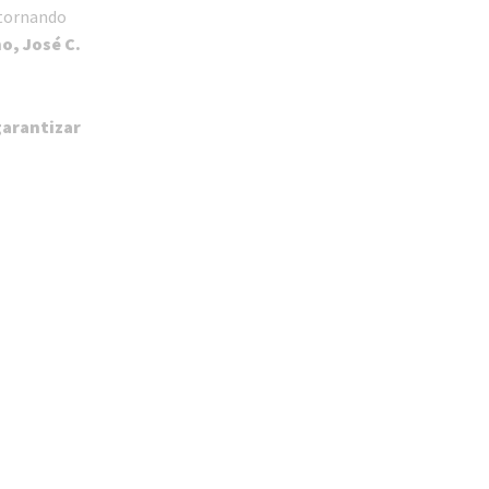
retornando
o, José C.
garantizar