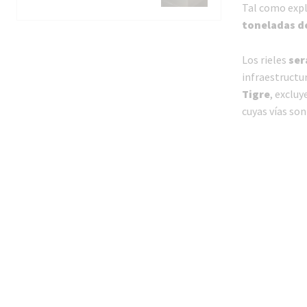
Tal como expl
toneladas de
Los rieles
ser
infraestructur
Tigre
, excluy
cuyas vías son