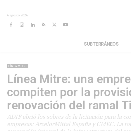
6 agosto 2026
SUBTERRÁNEOS
LÍNEA MITRE
Línea Mitre: una empre
compiten por la provisi
renovación del ramal T
ADIF abrió los sobres de la licitación para la c
empresas: ArcelorMittal España y CMEC. La total