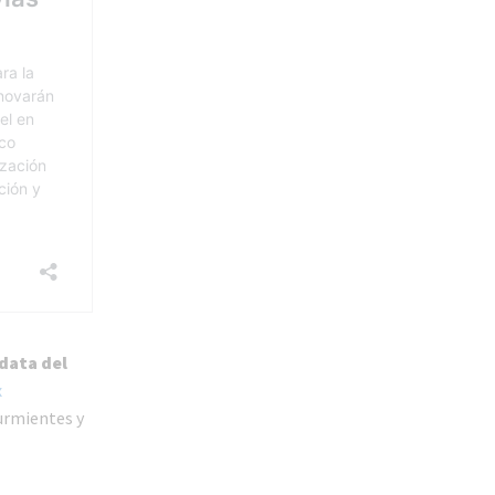
 data del
x
urmientes y