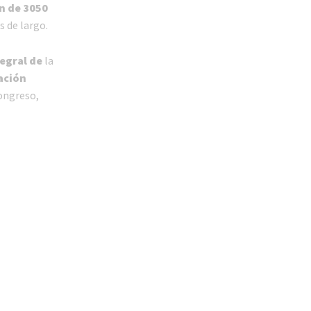
n de 3050
s de largo.
tegral de
la
ación
Congreso,