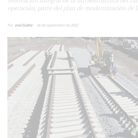
renovación integral de la infraestructura del ra
operación, parte del plan de modernización de l
Por
enelSubte
26 de septiembre de 2022
Male
los 
la lí