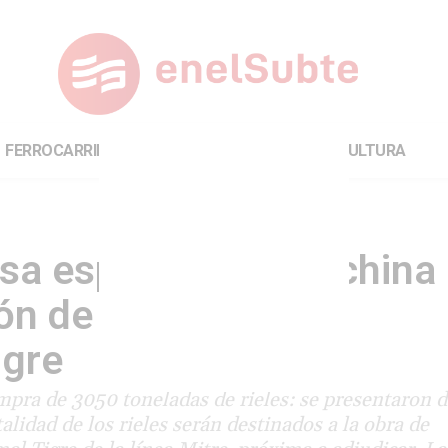
FERROCARRILES
INTERNACIONAL
CULTURA
sa española y una china
ón de rieles para la
igre
ompra de 3050 toneladas de rieles: se presentaron 
idad de los rieles serán destinados a la obra de