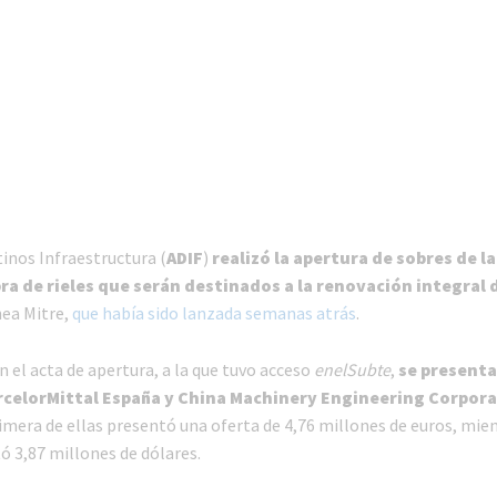
inos Infraestructura (
ADIF
)
realizó la apertura de sobres de la
ra de rieles que serán destinados a la renovación integral 
nea Mitre,
que había sido lanzada semanas atrás
.
 el acta de apertura, a la que tuvo acceso
enelSubte
,
se present
rcelorMittal España y China Machinery Engineering Corpor
rimera de ellas presentó una oferta de 4,76 millones de euros, mien
ó 3,87 millones de dólares.