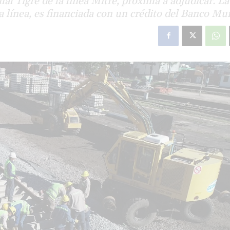
mal Tigre de la línea Mitre, próxima a adjudicar. La
a línea, es financiada con un crédito del Banco Mu
star en el sector privado por
Línea Mitre: dieron of
cambios sin fin al proyecto de
de baja la construcció
nea F
estación Nordelta