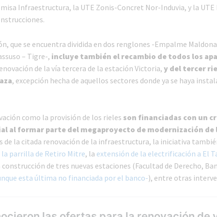
emisa Infraestructura, la UTE Zonis-Concret Nor-Induvia, y la UTE
nstrucciones.
ón, que se encuentra dividida en dos renglones -Empalme Maldona
assuso – Tigre-,
incluye también el recambio de todos los ap
enovación de la vía tercera de la estación Victoria,
y del tercer rie
raza
, excepción hecha de aquellos sectores donde ya se haya instal
vación como la provisión de los rieles
son financiadas con un cr
l al formar parte del megaproyecto de modernización de l
 de la citada renovación de la infraestructura, la iniciativa tambi
la parrilla de Retiro Mitre
, la
extensión de la electrificación a El T
a construcción de tres nuevas estaciones (Facultad de Derecho, Ban
unque esta última no financiada por el banco-
), entre otras interv