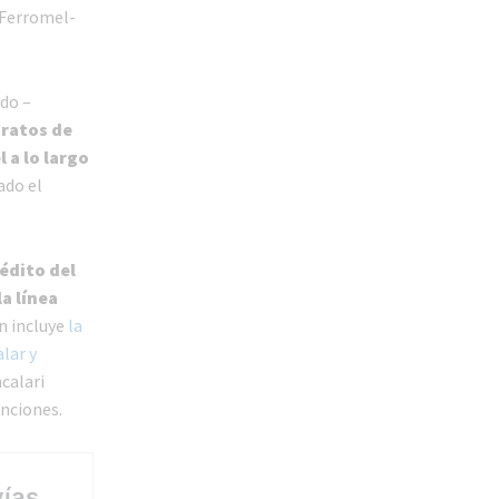
 Ferromel-
do –
aratos de
l a lo largo
ado el
édito del
a línea
én incluye
la
alar y
calari
enciones.