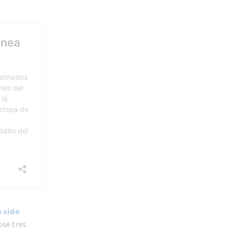
 sido
ose tres