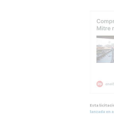
Esta licitac
lanzada en a