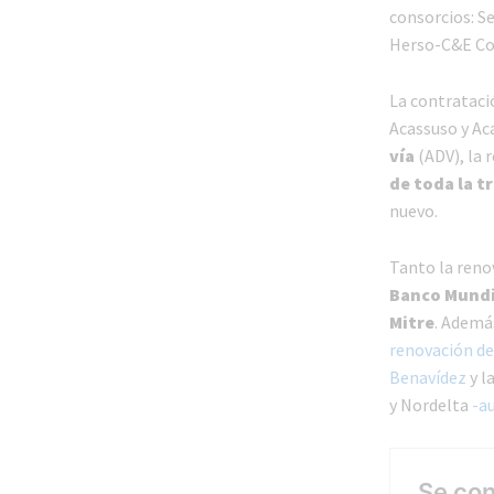
consorcios: S
Herso-C&E Co
La contrataci
Acassuso y Ac
vía
(ADV), la r
de toda la t
nuevo.
Tanto la reno
Banco Mundia
Mitre
. Además
renovación de 
Benavídez
y l
y Nordelta
-a