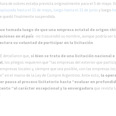
rtura de sobres estaba prevista originalmente para el 5 de mayo. S
 aplazada hasta el 31 de mayo
,
luego hasta el 21 de junio
y luego
ha
ue quedó finalmente suspendida.
fue tomada luego de que una empresa estatal de origen ch
aciones en el país
-no trascendió su nombre, aunque podría ser l
stara su voluntad de participar en la licitación
.
E detallaron que,
si bien se trata de una licitación nacional e
al
, los pliegos requieren que “las empresas del exterior que partic
 empresas locales y, siempre que sea posible, con las empresas loc
no” en el marco de la Ley de Compre Argentino. Ante esto,
la oper
er pausa al proceso licitatorio hasta “evaluar en profundid
tento “al carácter excepcional y la envergadura
que reviste 
.