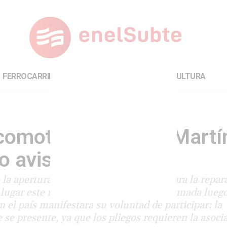
FERROCARRILES
INTERNACIONAL
CULTURA
ocomotoras del San Martí
o aviso
a apertura de sobres de la licitación para la repar
 lugar este miércoles. La decisión fue tomada lueg
 el país manifestara su voluntad de participar: la
 se presente, ya que los pliegos requieren la asoci