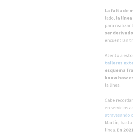
La falta de 
lado,
la línea
para realizar
ser derivado
encuentran tr
Atento a esto
talleres ext
esquema frac
know how es
la línea.
Cabe recorda
en servicios a
atravesando c
Martín, hasta 
línea.
En 202