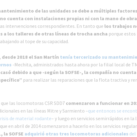
mantenimiento de las unidades se debe a múltiples factore
 no cuenta con instalaciones propias ni con la mano de obra
 las intervenciones correspondientes. En tanto que
los trabajos 
s a los talleres de otras líneas de trocha ancha
porque estos 
abajando al tope de su capacidad.
,
desde 2018 el San Martín
tenía tercerizado su mantenimi
ernos
-Mechita, administrados hasta ahora por la filial local de 
asó debido a que -según la SOFSE-, la compañía no cuenta 
pecífico”
para realizar las reparaciones que la flota tractiva y r
r que las locomotoras CSR SDD7
comenzaron a funcionar en 20
dicionales en las líneas Mitre y Sarmiento –
que entonces se encon
risis de material rodante
– y luego en servicios semirrápidos en la 
que en abril de 2014 comenzaron a hacerlo en los servicios regular
1, la SOFSE
adquirió otras tres locomotoras adicionales
del