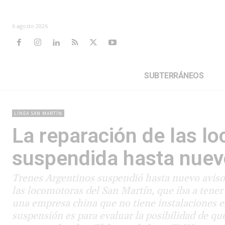
6 agosto 2026
SUBTERRÁNEOS
LÍNEA SAN MARTÍN
La reparación de las l
suspendida hasta nuev
Trenes Argentinos suspendió hasta nuevo aviso l
las locomotoras del San Martín, que iba a tener
una empresa china que no tiene instalaciones en
suspensión es para evaluar la posibilidad de que