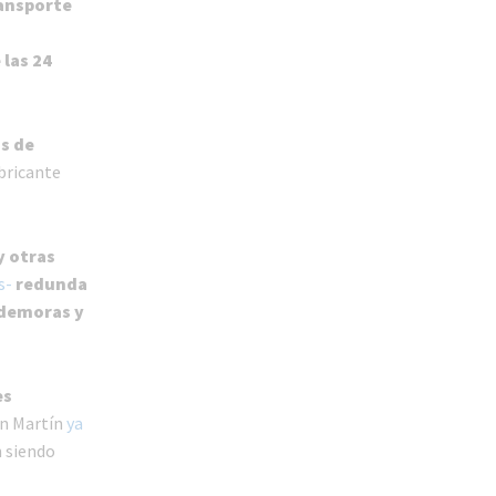
ansporte
 las 24
s de
bricante
y otras
s-
redunda
 demoras y
es
San Martín
ya
n siendo