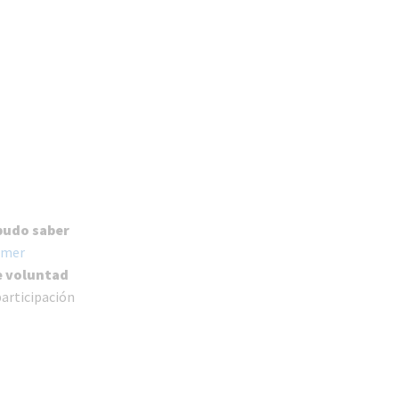
pudo saber
imer
e voluntad
articipación