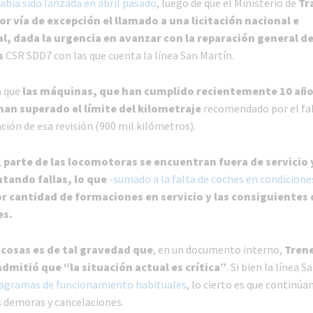
abía sido lanzada en abril pasado
, luego de que el Ministerio de
Tr
or vía de excepción el llamado a una licitación nacional e
l, dada la urgencia en avanzar con la reparación general de
s
CSR SDD7 con las que cuenta la línea San Martín.
a que
las máquinas, que han cumplido recientemente 10 año
 han superado el límite del kilometraje
recomendado por el fa
ación de esa revisión (900 mil kilómetros).
,
parte de las locomotoras se encuentran fuera de servicio 
tando fallas, lo que
-sumado a la falta de coches en condicione
 cantidad de formaciones en servicio y las consiguientes
es.
 cosas es de tal gravedad que
, en un documento interno,
Tren
dmitió que “la situación actual es crítica”
. Si bien la línea 
iagramas de funcionamiento habituales
, lo cierto es que continúa
s demoras y cancelaciones.