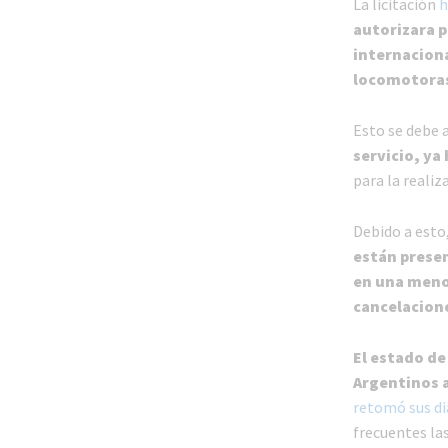
La licitación
h
autorizara p
internaciona
locomotora
Esto se debe 
servicio, ya
para la realiz
Debido a esto
están presen
en una menor
cancelacion
El estado de
Argentinos a
retomó sus d
frecuentes la