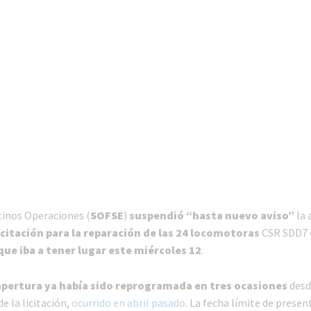
inos Operaciones (
SOFSE
)
suspendió “hasta nuevo aviso”
la 
licitación para la reparación de las 24 locomotoras
CSR SDD7
que iba a tener lugar este miércoles 12
.
apertura ya había sido reprogramada en tres ocasiones
desd
e la licitación,
ocurrido en abril pasado
. La fecha límite de presen