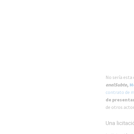
No sería esta
enelSubte
,
M
contrato de 
de presentar
de otros actor
Una licitac