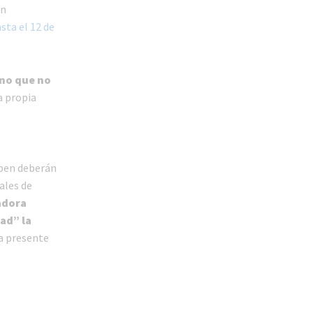
in
sta el 12 de
ino
que no
a propia
ipen deberán
ales de
adora
ad” la
la presente