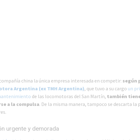
 compañía china la única empresa interesada en competir:
según 
otora Argentina (ex TMH Argentina)
, que tuvo a su cargo
un pr
mantenimiento
de las locomotoras del San Martín,
también tien
se a la compulsa
. De la misma manera, tampoco se descarta la p
es.
ión urgente y demorada