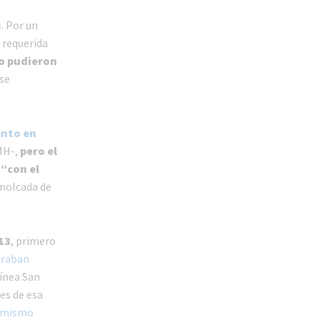
s
. Por un
requerida
no pudieron
se
ento en
TMH-,
pero el
“con el
emolcada de
13
, primero
traban
línea San
es de esa
 mismo