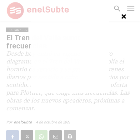
REGIONALES
El Tren del Valle suma más
frecuencias
Desde hoy entró en vigencia un nuevo
diagrama en el Tren del Valle: se amplía el
horario de servicio y se pasa de seis trenes
diarios por sentido a ocho trenes diarios por
sentido. Sin embargo, se mantiene la oferta
para Plottier, que exige más frecuencias. Las
obras de los nuevos apeaderos, próximas a
comenzar.
4 de octubre de 2021
Por
enelSubte