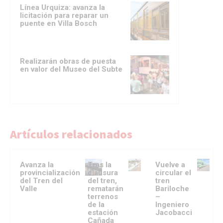
Línea Urquiza: avanza la
licitación para reparar un
puente en Villa Bosch
Realizarán obras de puesta
en valor del Museo del Subte
Artículos relacionados
Avanza la
Tras la
Vuelve a
provincialización
clausura
circular el
del Tren del
del tren,
tren
Valle
rematarán
Bariloche
terrenos
–
de la
Ingeniero
estación
Jacobacci
Cañada