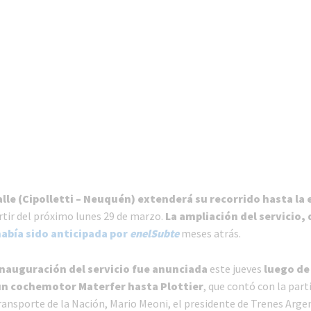
Valle (Cipolletti – Neuquén) extenderá su recorrido hasta la
rtir del próximo lunes 29 de marzo.
La ampliación del servicio,
abía sido anticipada por
enelSubte
meses atrás.
inauguración del servicio fue anunciada
este jueves
luego de 
un cochemotor Materfer hasta Plottier
, que contó con la part
ransporte de la Nación, Mario Meoni, el presidente de Trenes Arge