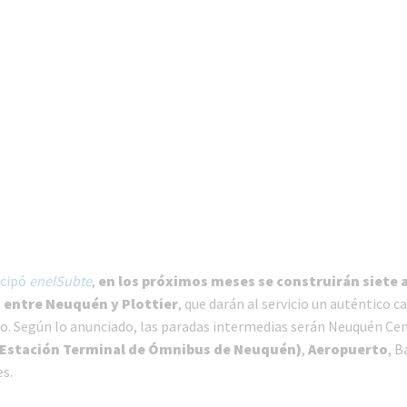
icipó
enelSubte
,
en los próximos meses se construirán siete
 entre Neuquén y Plottier
, que darán al servicio un auténtico c
. Según lo anunciado, las paradas intermedias serán Neuquén Cen
Estación Terminal de Ómnibus de Neuquén)
,
Aeropuerto
, B
s.