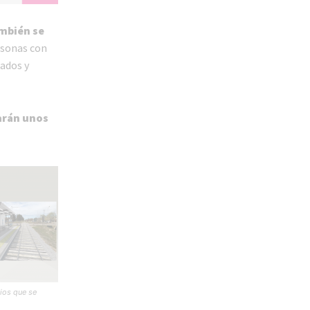
mbién se
rsonas con
lados y
arán unos
ios que se