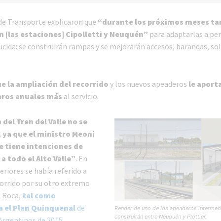
de Transporte explicaron que
“durante los próximos meses ta
 [las estaciones] Cipolletti y Neuquén”
para adaptarlas a pe
ucida: se construirán rampas y se mejorarán accesos, barandas, so
e la ampliación del recorrido
y los nuevos apeaderos
le aport
eros anuales más
al servicio.
 del Tren del Valle no se
, ya que el ministro Meoni
e tiene intenciones de
a todo el Alto Valle”
. En
riores se había referido a
corrido por su otro extremo
l Roca,
tal como
 el Plan Quinquenal
de
Render de uno de los apeaderos intermed
construirán entre Neuquén y Plottier.
 Argentinos de 2015
,