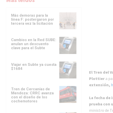
Más demoras para la
línea F: postergaron por
tercera vez la licitación
Cambios en la Red SUBE:
anulan un descuento
clave para el Subte
Viajar en Subte ya cuesta
$1684
El Tren del 
Plottier
a pa
extensión,
h
Tren de Cercanías de
Mendoza: CRRC avanza
con el diseño de los
La fecha de 
cochemotores
prueba con 
ministro de T