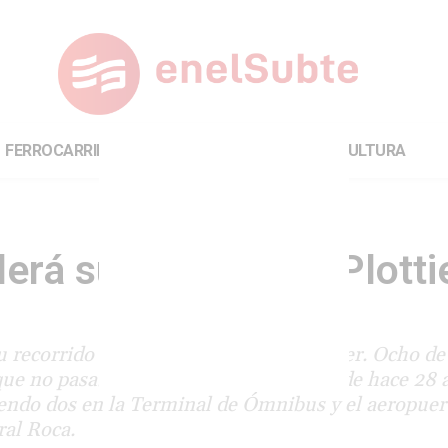
FERROCARRILES
INTERNACIONAL
CULTURA
erá su recorrido a Plotti
su recorrido desde Neuquén hasta Plottier. Ocho de 
a que no pasaban trenes de pasajeros desde hace 28 
endo dos en la Terminal de Ómnibus y el aeropuert
ral Roca.