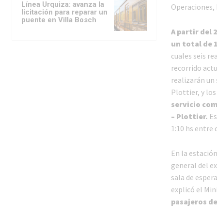
Línea Urquiza: avanza la
Operaciones, 
licitación para reparar un
puente en Villa Bosch
A partir del 
un total de 
cuales seis r
recorrido actu
realizarán un
Plottier, y lo
servicio com
– Plottier.
Es
1:10 hs entre 
En la estación
general del e
sala de espera
explicó el Mi
pasajeros de