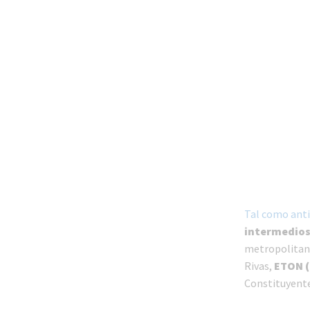
Tal como ant
intermedios
metropolitano
Rivas,
ETON (
Constituyente