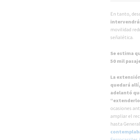
En tanto, des
intervendrán
movilidad red
señalética.
Se estima qu
50 mil pasaj
La extensión
quedará allí
adelantó qu
“extenderlo 
ocasiones ante
ampliar el re
hasta Genera
contemplaba
Ferrocarriles