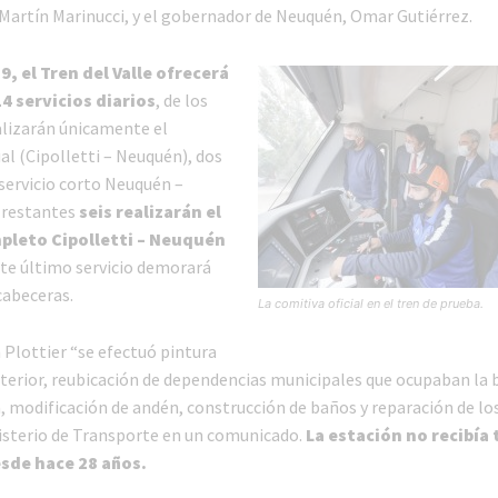
Martín Marinucci, y el gobernador de Neuquén, Omar Gutiérrez.
29, el Tren del Valle ofrecerá
14 servicios diarios
, de los
ealizarán únicamente el
al (Cipolletti – Neuquén), dos
 servicio corto Neuquén –
s restantes
seis realizarán el
pleto Cipolletti – Neuquén
te último servicio demorará
cabeceras.
La comitiva oficial en el tren de prueba.
 Plottier “se efectuó pintura
xterior, reubicación de dependencias municipales que ocupaban la b
, modificación de andén, construcción de baños y reparación de los
nisterio de Transporte en un comunicado.
La estación no recibía 
sde hace 28 años.