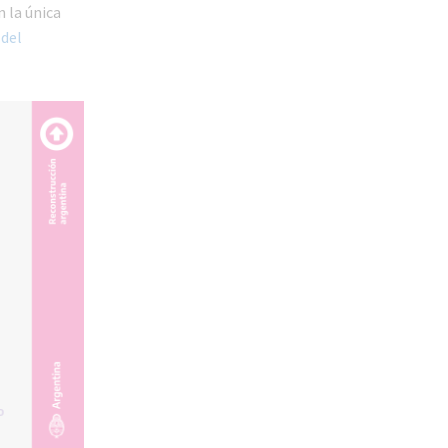
 la única
 del