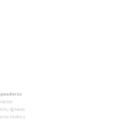
 apeaderos
arácter
tro, Ignacio
arrio Unión y