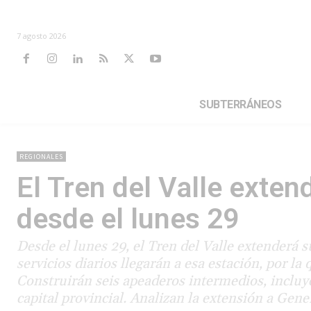
7 agosto 2026
SUBTERRÁNEOS
REGIONALES
El Tren del Valle extend
desde el lunes 29
Desde el lunes 29, el Tren del Valle extenderá 
servicios diarios llegarán a esa estación, por l
Construirán seis apeaderos intermedios, incluy
capital provincial. Analizan la extensión a Gene