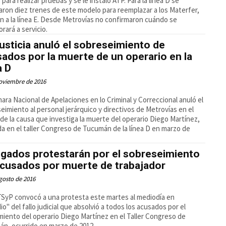
 para realizar pruebas y se le instaló ATP. Para la línea D se
ron diez trenes de este modelo para reemplazar a los Materfer,
n a la línea E. Desde Metrovías no confirmaron cuándo se
orará a servicio.
usticia anuló el sobreseimiento de
ados por la muerte de un operario en la
a D
oviembre de 2016
ara Nacional de Apelaciones en lo Criminal y Correccional anuló el
eimiento al personal jerárquico y directivos de Metrovías en el
de la causa que investiga la muerte del operario Diego Martínez,
da en el taller Congreso de Tucumán de la línea D en marzo de
egados protestarán por el sobreseimiento
acusados por muerte de trabajador
gosto de 2016
SyP convocó a una protesta este martes al mediodía en
io" del fallo judicial que absolvió a todos los acusados por el
imiento del operario Diego Martínez en el Taller Congreso de
n, ocurrido en marzo de 2012.