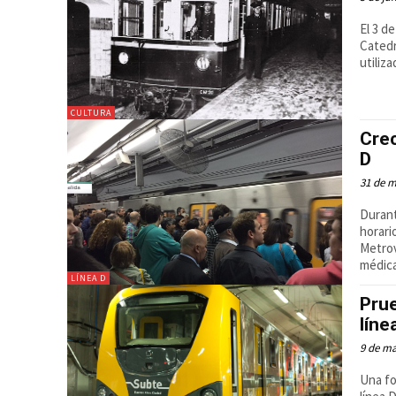
El 3 d
Catedr
utiliza
CULTURA
Crec
D
31 de 
Durant
horari
Metrov
médica
LÍNEA D
Prue
líne
9 de ma
Una fo