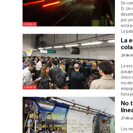
Se cum
D. Un 
desemp
por un
LÍNEA D
está p
La pal
La e
col
10 de 
La est
pasaje
único 
escale
LÍNEA D
empujo
hora p
No t
líne
27 de a
Los mu