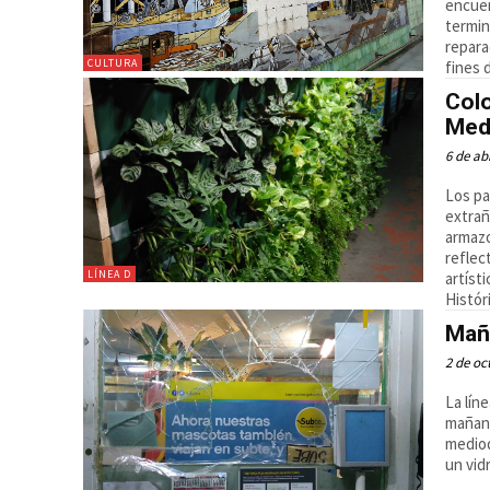
encuen
termin
repara
CULTURA
fines 
Colo
Med
6 de ab
Los pa
extrañ
armazo
reflec
LÍNEA D
artíst
Histór
Maña
2 de oc
La lín
mañana
mediod
un vid