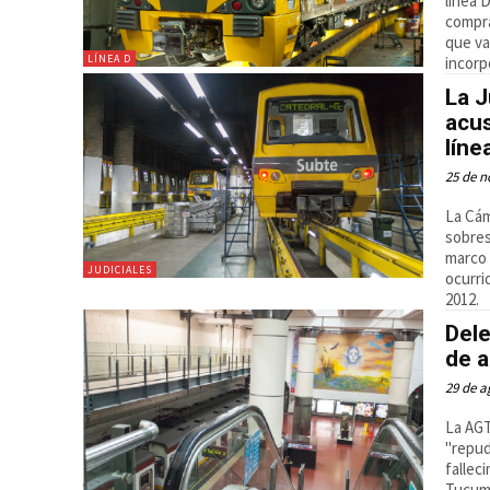
línea D
compra
que va
LÍNEA D
incorp
La J
acus
líne
25 de n
La Cám
sobres
marco 
JUDICIALES
ocurri
2012.
Del
de 
29 de a
La AGT
"repud
fallec
Tucumá