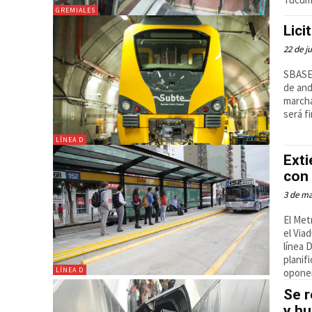
GREMIALES
Lici
22 de j
SBASE 
de and
marcha
será f
LÍNEA D
Ext
con 
3 de m
El Me
el Via
línea 
planif
LÍNEA D
oponen 
Se r
y h