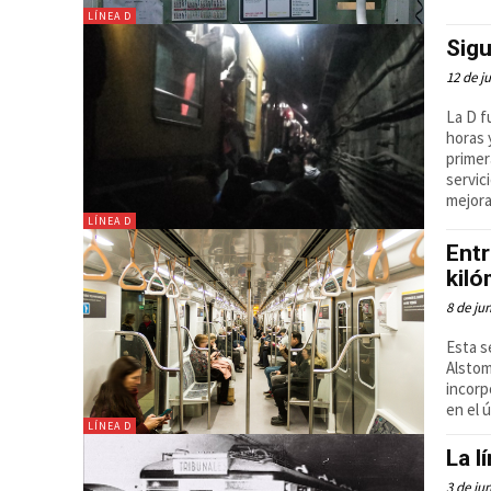
LÍNEA D
Sigu
12 de j
La D f
horas 
primer
servic
mejora
LÍNEA D
Entr
kiló
8 de ju
Esta s
Alstom
incorp
en el 
LÍNEA D
La l
3 de ju