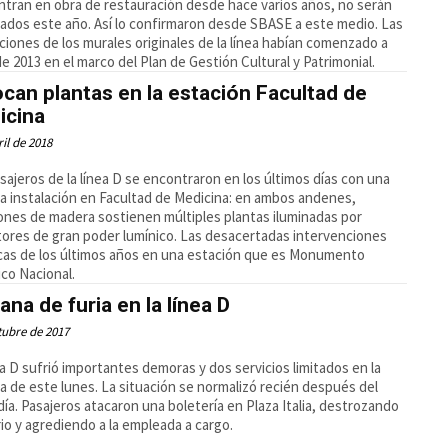
tran en obra de restauración desde hace varios años, no serán
ados este año. Así lo confirmaron desde SBASE a este medio. Las
ciones de los murales originales de la línea habían comenzado a
de 2013 en el marco del Plan de Gestión Cultural y Patrimonial.
can plantas en la estación Facultad de
icina
ril de 2018
sajeros de la línea D se encontraron en los últimos días con una
a instalación en Facultad de Medicina: en ambos andenes,
nes de madera sostienen múltiples plantas iluminadas por
tores de gran poder lumínico. Las desacertadas intervenciones
icas de los últimos años en una estación que es Monumento
ico Nacional.
na de furia en la línea D
tubre de 2017
ea D sufrió importantes demoras y dos servicios limitados en la
 de este lunes. La situación se normalizó recién después del
ía. Pasajeros atacaron una boletería en Plaza Italia, destrozando
rio y agrediendo a la empleada a cargo.