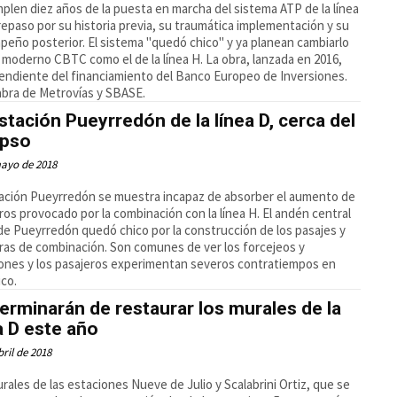
plen diez años de la puesta en marcha del sistema ATP de la línea
repaso por su historia previa, su traumática implementación y su
eño posterior. El sistema "quedó chico" y ya planean cambiarlo
 moderno CBTC como el de la línea H. La obra, lanzada en 2016,
endiente del financiamiento del Banco Europeo de Inversiones.
abra de Metrovías y SBASE.
stación Pueyrredón de la línea D, cerca del
apso
mayo de 2018
ación Pueyrredón se muestra incapaz de absorber el aumento de
ros provocado por la combinación con la línea H. El andén central
de Pueyrredón quedó chico por la construcción de los pasajes y
ras de combinación. Son comunes de ver los forcejeos y
nes y los pasajeros experimentan severos contratiempos en
ico.
erminarán de restaurar los murales de la
a D este año
bril de 2018
rales de las estaciones Nueve de Julio y Scalabrini Ortiz, que se