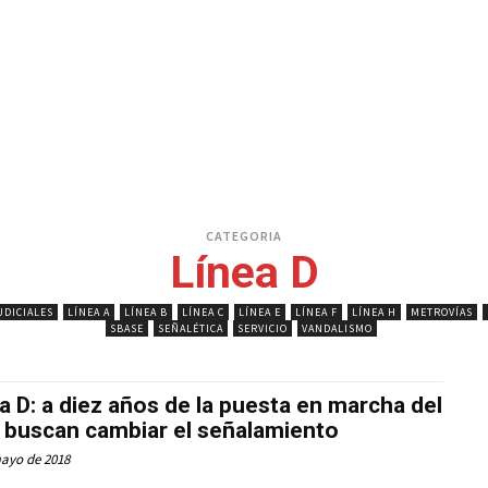
CATEGORIA
Línea D
UDICIALES
LÍNEA A
LÍNEA B
LÍNEA C
LÍNEA E
LÍNEA F
LÍNEA H
METROVÍAS
SBASE
SEÑALÉTICA
SERVICIO
VANDALISMO
a D: a diez años de la puesta en marcha del
 buscan cambiar el señalamiento
mayo de 2018