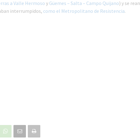
ierras a Valle Hermoso
y
Güemes – Salta – Campo Quijano
) y se re
aban interrumpidos,
como el Metropolitano de Resistencia
.