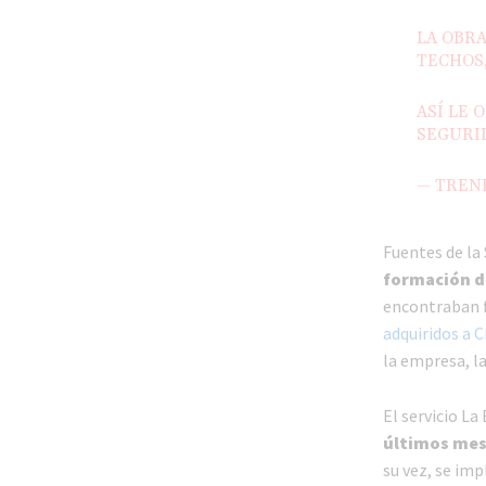
LA OBRA
TECHOS,
ASÍ LE 
SEGURI
— TREN
Fuentes de la
formación d
encontraban f
adquiridos a 
la empresa, l
El servicio L
últimos me
su vez, se im