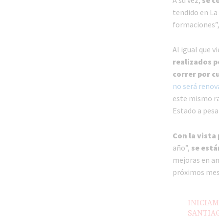
tendido en La 
formaciones”
Al igual que 
realizados p
correr por 
no será renov
este mismo r
Estado a pesa
Con la vista 
año”,
se está
mejoras en and
próximos mese
INICIAM
SANTIAG