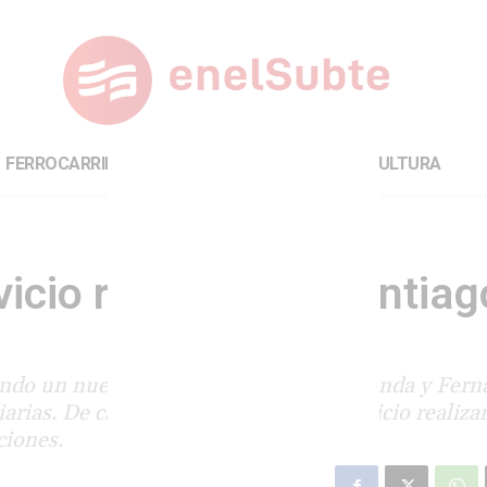
FERROCARRILES
INTERNACIONAL
CULTURA
icio regional en Santiag
ando un nuevo tren regional entre La Banda y Fern
rias. De cara a la habilitación del servicio realiz
ciones.