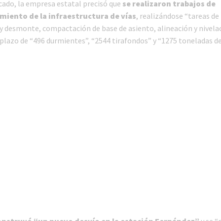
ado, la empresa estatal precisó que
se realizaron trabajos de
iento de la infraestructura de vías
, realizándose “tareas de
 desmonte, compactación de base de asiento, alineación y nivelaci
lazo de “496 durmientes”, “2544 tirafondos” y “1275 toneladas de
onstruyó “un nuevo desvío en la estación Fernández”
y se “r