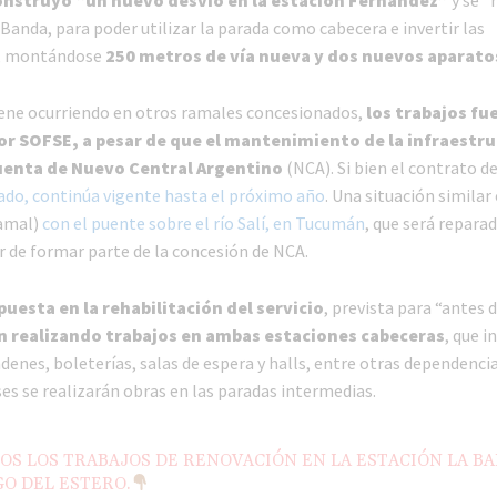
Banda, para poder utilizar la parada como cabecera e invertir las
, montándose
250 metros de vía nueva y dos nuevos aparatos
viene ocurriendo en otros ramales concesionados,
los trabajos fu
or SOFSE, a pesar de que el mantenimiento de la infraestr
cuenta de Nuevo Central Argentino
(NCA). Si bien el contrato de
ado, continúa vigente hasta el próximo año
. Una situación similar
amal)
con el puente sobre el río Salí, en Tucumán
, que será reparad
r de formar parte de la concesión de NCA.
puesta en la rehabilitación del servicio
, prevista para “antes d
n realizando trabajos en ambas estaciones cabeceras
, que i
enes, boleterías, salas de espera y halls, entre otras dependencia
s se realizarán obras en las paradas intermedias.
OS LOS TRABAJOS DE RENOVACIÓN EN LA ESTACIÓN LA BA
O DEL ESTERO.