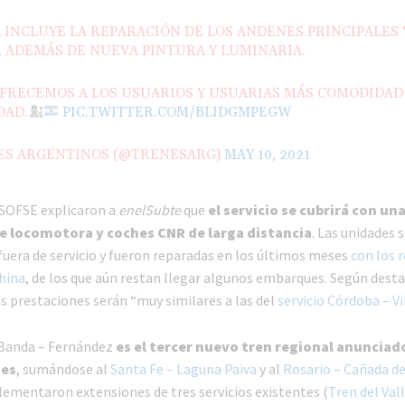
 INCLUYE LA REPARACIÓN DE LOS ANDENES PRINCIPALES 
 ADEMÁS DE NUEVA PINTURA Y LUMINARIA.
OFRECEMOS A LOS USUARIOS Y USUARIAS MÁS COMODIDAD
DAD.
PIC.TWITTER.COM/BLIDGMPEGW
ES ARGENTINOS (@TRENESARG)
MAY 10, 2021
 SOFSE explicaron a
enelSubte
que
el servicio se cubrirá con un
e locomotora y coches CNR de larga distancia
. Las unidades 
uera de servicio y fueron reparadas en los últimos meses
con los 
China
, de los que aún restan llegar algunos embarques. Según dest
as prestaciones serán “muy similares a las del
servicio Córdoba – Vi
a Banda – Fernández
es el tercer nuevo tren regional anunciado
ses
, sumándose al
Santa Fe – Laguna Paiva
y al
Rosario – Cañada 
plementaron extensiones de tres servicios existentes (
Tren del Vall