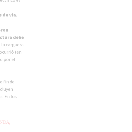
 de vía.
eron
uctura debe
 la carguera
 ocurrió (en
o por el
e fin de
ncluyen
s. En los
NDA,