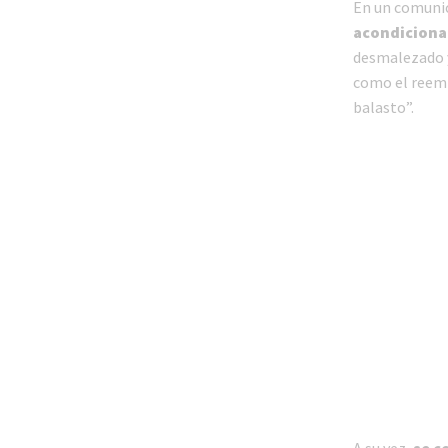
En un comunic
acondicionam
desmalezado y
como el reemp
balasto”.
A su vez,
se c