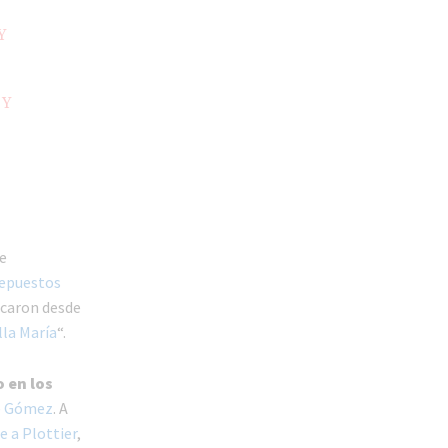
Y
 Y
a
se
repuestos
acaron desde
lla María
“.
 en los
de Gómez
. A
e a Plottier
,