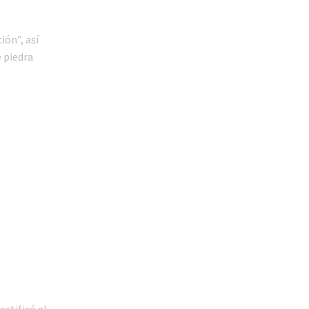
ón”, así
 piedra
ectificó el