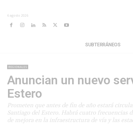
6 agosto 2026
SUBTERRÁNEOS
REGIONALES
Anuncian un nuevo serv
Estero
Prometen que antes de fin de año estará circul
Santiago del Estero. Habrá cuatro frecuencias dia
de mejora en la infraestructura de vía y las esta