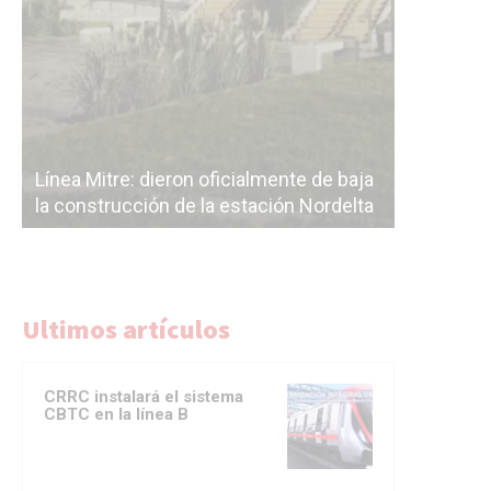
Subterrán
Línea Mitre: cancelan definitivamente la
cáscara v
a
electrificación José León Suárez –
correr a 
a
Benavídez y Victoria – El Talar
del Subte
Ultimos artículos
CRRC instalará el sistema
CBTC en la línea B