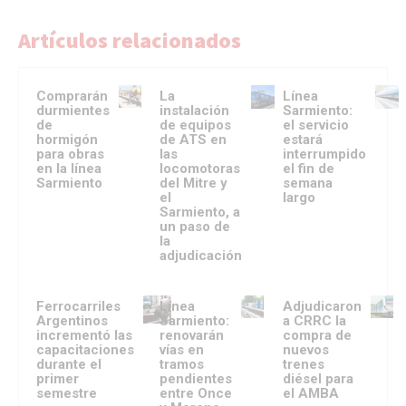
Artículos relacionados
Comprarán
La
Línea
durmientes
instalación
Sarmiento:
de
de equipos
el servicio
hormigón
de ATS en
estará
para obras
las
interrumpido
en la línea
locomotoras
el fin de
Sarmiento
del Mitre y
semana
el
largo
Sarmiento, a
un paso de
la
adjudicación
Ferrocarriles
Línea
Adjudicaron
Argentinos
Sarmiento:
a CRRC la
incrementó las
renovarán
compra de
capacitaciones
vías en
nuevos
durante el
tramos
trenes
primer
pendientes
diésel para
semestre
entre Once
el AMBA