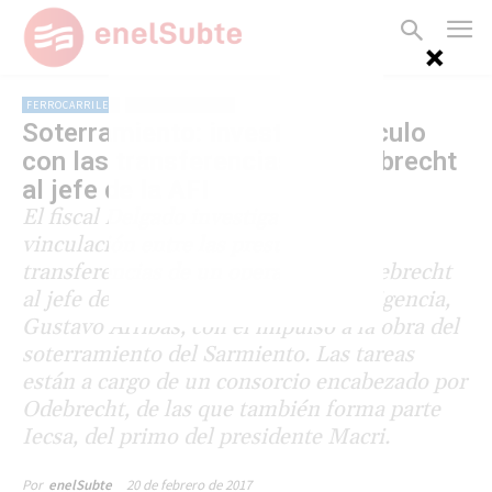
FERROCARRILES
LÍNEA SARMIENTO
Soterramiento: investigan vínculo
con las transferencias de Odebrecht
al jefe de la AFI
El fiscal Delgado investiga la posible
vinculación entre las presuntas
transferencias de un operador de Odebrecht
al jefe de la Agencia Federal de Inteligencia,
Gustavo Arribas, con el impulso a la obra del
soterramiento del Sarmiento. Las tareas
están a cargo de un consorcio encabezado por
Odebrecht, de las que también forma parte
Iecsa, del primo del presidente Macri.
20 de febrero de 2017
Por
enelSubte