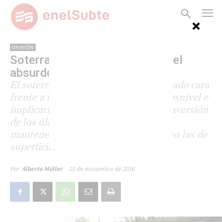
OPINIÓN
Soterramiento: una salida por el
absurdo
El soterramiento es una obra demasiado cara
frente a la alternativa de cruces en desnivel e
implicaría tirar por la borda toda la inversión
de los últimos años. La propuesta es
mantener tanto las vías en túnel como las de
superficie.
21 de noviembre de 2016
Por
Alberto Müller