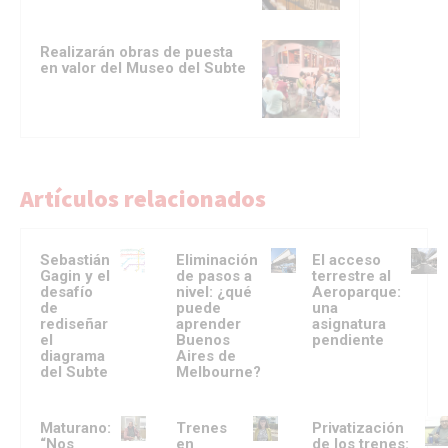
Realizarán obras de puesta
en valor del Museo del Subte
Artículos relacionados
Sebastián
Eliminación
El acceso
Gagin y el
de pasos a
terrestre al
desafío
nivel: ¿qué
Aeroparque:
de
puede
una
rediseñar
aprender
asignatura
el
Buenos
pendiente
diagrama
Aires de
del Subte
Melbourne?
Maturano:
Trenes
Privatización
“Nos
en
de los trenes: