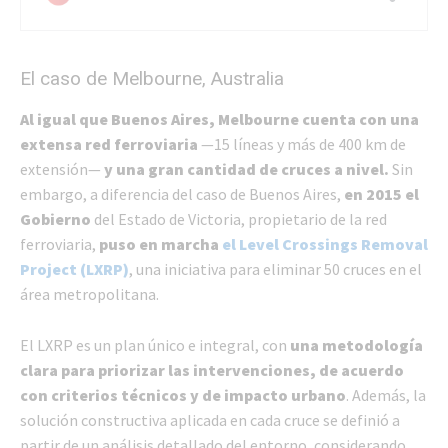
El caso de Melbourne, Australia
Al igual que Buenos Aires, Melbourne cuenta con una
extensa red ferroviaria
—15 líneas y más de 400 km de
extensión—
y una gran cantidad de cruces a nivel.
Sin
embargo, a diferencia del caso de Buenos Aires,
en 2015 el
Gobierno
del Estado de Victoria, propietario de la red
ferroviaria,
puso en marcha
el Level Crossings Removal
Project (LXRP)
, una iniciativa para eliminar 50 cruces en el
área metropolitana.
El LXRP es un plan único e integral, con
una metodología
clara para priorizar las intervenciones, de acuerdo
con criterios técnicos y de impacto urbano
. Además, la
solución constructiva aplicada en cada cruce se definió a
partir de un análisis detallado del entorno, considerando