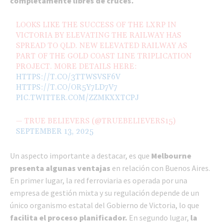
completamente libres de cruces.
LOOKS LIKE THE SUCCESS OF THE LXRP IN
VICTORIA BY ELEVATING THE RAILWAY HAS
SPREAD TO QLD. NEW ELEVATED RAILWAY AS
PART OF THE GOLD COAST LINE TRIPLICATION
PROJECT. MORE DETAILS HERE:
HTTPS://T.CO/3TTWSVSF6V
HTTPS://T.CO/OR5Y7LD7V7
PIC.TWITTER.COM/ZZMKXXTCPJ
— TRUE BELIEVERS (@TRUEBELIEVERS15)
SEPTEMBER 13, 2025
Un aspecto importante a destacar, es que
Melbourne
presenta algunas ventajas
en relación con Buenos Aires.
En primer lugar, la red ferroviaria es operada por una
empresa de gestión mixta y su regulación depende de un
único organismo estatal del Gobierno de Victoria, lo que
facilita el proceso planificador.
En segundo lugar,
la