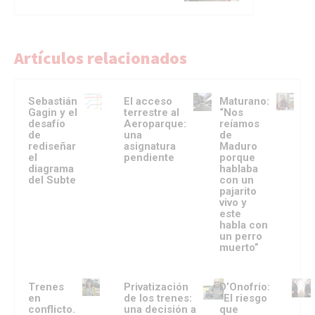
Artículos relacionados
Sebastián
El acceso
Maturano:
Gagin y el
terrestre al
“Nos
desafío
Aeroparque:
reíamos
de
una
de
rediseñar
asignatura
Maduro
el
pendiente
porque
diagrama
hablaba
del Subte
con un
pajarito
vivo y
este
habla con
un perro
muerto”
Trenes
Privatización
D’Onofrio:
en
de los trenes:
“El riesgo
conflicto.
una decisión a
que