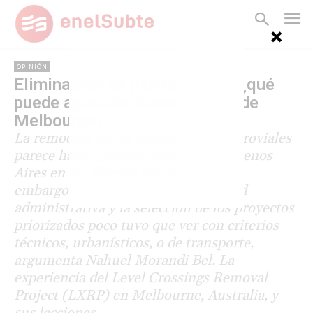
OPINIÓN
Eliminación de pasos a nivel: ¿qué
puede aprender Buenos Aires de
Melbourne?
La remoción de las interferencias ferroviales
parece haber ganado consenso en Buenos
Aires en las últimas dos décadas. Sin
embargo, careció de institucionalidad
administrativa y la selección de los proyectos
priorizados poco tuvo que ver con criterios
técnicos, urbanísticos, o de transporte,
argumenta Nahuel Morandi Bel. La
experiencia del Level Crossings Removal
Project (LXRP) en Melbourne, Australia, y
sus lecciones.