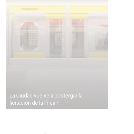
Subterrán
a
cáscara v
La Ciudad vuelve a postergar la
correr a 
licitación de la línea F
del Subte