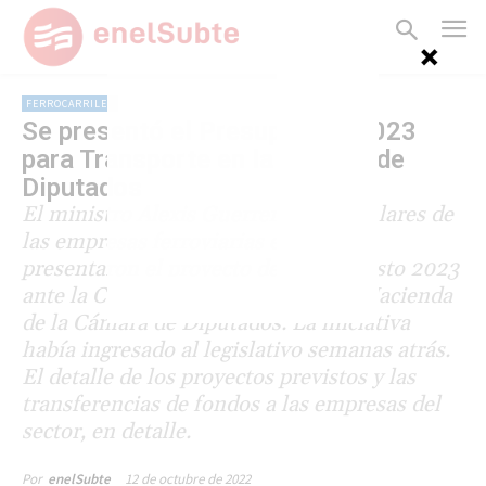
FERROCARRILES
Se presentó el Presupuesto 2023
para Transporte en la Cámara de
Diputados
El ministro Alexis Guerrera y los titulares de
las empresas ferroviarias estatales
presentaron el proyecto de Presupuesto 2023
ante la Comisión de Presupuesto y Hacienda
de la Cámara de Diputados. La iniciativa
había ingresado al legislativo semanas atrás.
El detalle de los proyectos previstos y las
transferencias de fondos a las empresas del
sector, en detalle.
12 de octubre de 2022
Por
enelSubte