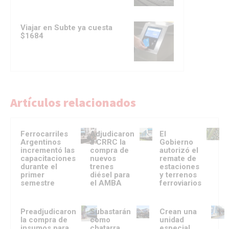
Viajar en Subte ya cuesta
$1684
Artículos relacionados
Ferrocarriles
Adjudicaron
El
Argentinos
a CRRC la
Gobierno
incrementó las
compra de
autorizó el
capacitaciones
nuevos
remate de
durante el
trenes
estaciones
primer
diésel para
y terrenos
semestre
el AMBA
ferroviarios
Preadjudicaron
Subastarán
Crean una
la compra de
como
unidad
insumos para
chatarra
especial