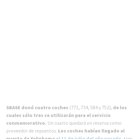
SBASE donó cuatro coches
(771, 734, 584 y 752),
de los
cuales sólo tres se utilizarán para el servicio
conmemorativo.
Un cuarto quedará en reserva como
proveedor de repuestos.
Los coches habían llegado al
puerto de Yokohama
el 11 de julio del año pasado
, tras