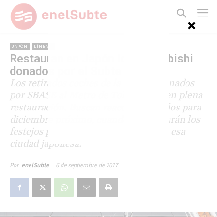
JAPÓN
LÍNEA B
Restauran en Japón los Mitsubishi
donados por el Subte
Los retirados coches de la línea B, donados
por SBASE al Metro de Tokio, están en plena
restauración. Buscan reacondicionarlos para
diciembre próximo, cuando se realizarán los
festejos por los 90 años del Metro de esa
ciudad japonesa.
6 de septiembre de 2017
Por
enelSubte