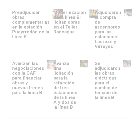
Preadjudican
Modernización
Adjudicaron
obras
de la línea B:
la compra
complementarias
licitan obras
de
en la estación
en el Taller
ascensores
Pueyrredón de la
Rancagua
para las
línea B
estaciones
Lacroze y
Virreyes
Avanzan las
Avanza
Se
negociaciones
una
adjudicaron
con la CAF
licitación
las obras
para financiar
para la
eléctricas
obras y
refacción
para el
nuevos trenes
de tres
cambio de
para la línea B
estaciones
tensión de
de la línea
la línea B
A y dos de
la línea B