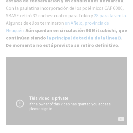
estado de conservación y en condiciones de marcha
.
Con la paulatina incorporación de los polémicos CAF 6000,
SBASE retiró 32 coches: cuatro para Tokio y
28 para la venta
.
Algunos de ellos terminaron
en Añelo, provincia de
Neuquén.
Aún quedan en circulación 96 Mitsubishi, que
continúan siendo
la principal dotación de la línea B
.
De momento no está previsto su retiro definitivo.