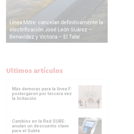
Subterrán
a
cáscara v
La Ciudad vuelve a postergar la
correr a 
licitación de la línea F
del Subte
Ultimos artículos
Más demoras para la línea F:
postergaron por tercera vez
la licitación
Cambios en la Red SUBE:
anulan un descuento clave
para el Subte