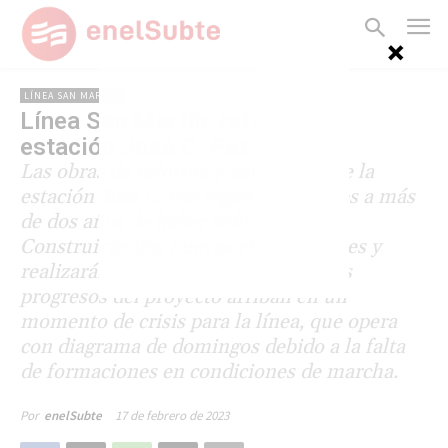
LÍNEA SAN MARTÍN
Línea San Martín: reforman la
estación José C. Paz
Las obras de reforma y ampliación de la
estación José C. Paz registran avances a más
de dos años de haber sido licitadas.
Construirán dos nuevas vías y andenes y
realizarán mejoras en el entorno. Los
progresos del proyecto arriban en un
momento de crisis para la línea, que opera
con diagrama de domingos debido a la falta
de formaciones en condiciones de marcha.
17 de febrero de 2023
Por
enelSubte