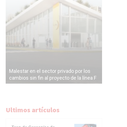
Malestar en el sector privado por los
Línea Mit
cambios sin fin al proyecto de la línea F
la constr
Ultimos artículos