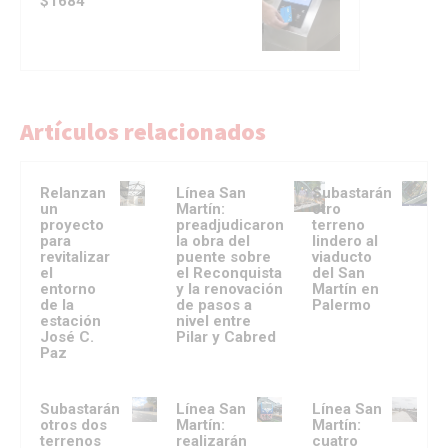
$1684
Artículos relacionados
Relanzan
Línea San
Subastarán
un
Martín:
otro
proyecto
preadjudicaron
terreno
para
la obra del
lindero al
revitalizar
puente sobre
viaducto
el
el Reconquista
del San
entorno
y la renovación
Martín en
de la
de pasos a
Palermo
estación
nivel entre
José C.
Pilar y Cabred
Paz
Subastarán
Línea San
Línea San
otros dos
Martín:
Martín:
terrenos
realizarán
cuatro