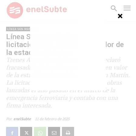
LÍNEA SAN MARTÍN
Línea San Martín: fracasó la
licitación para la puesta en valor de
la estación Palermo
Trenes Argentinos Infraestructura declaró
fracasada la licitación para la puesta en valor
de la estación Palermo de la línea San Martín.
La licitación era parte del paquete de obras
lanzadas el año pasado en el marco de la
emergencia ferroviaria y contaba con una
firma interesada.
11 de febrero de 2025
Por
enelSubte