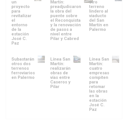
un
Martín:
otro
proyecto
preadjudicaron
terreno
para
la obra del
lindero al
revitalizar
puente sobre
viaducto
el
el Reconquista
del San
entorno
y la renovación
Martín en
de la
de pasos a
Palermo
estación
nivel entre
José C.
Pilar y Cabred
Paz
Subastarán
Línea San
Línea San
otros dos
Martín:
Martín:
terrenos
realizarán
cuatro
ferroviarios
obras de
empresas
en Palermo
vías entre
compiten
Caseros y
para
Pilar
retomar
las obras
en la
estación
José C.
Paz