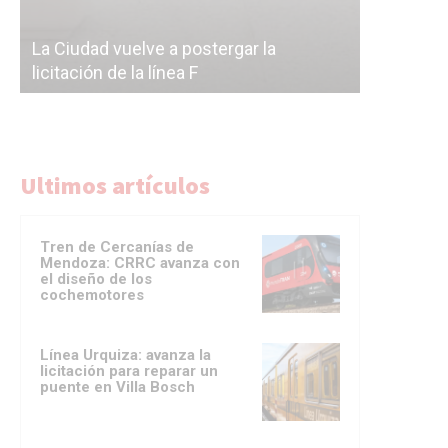
Subterrán
a
cáscara v
La Ciudad vuelve a postergar la
correr a 
licitación de la línea F
del Subte
Ultimos artículos
Tren de Cercanías de
Mendoza: CRRC avanza con
el diseño de los
cochemotores
Línea Urquiza: avanza la
licitación para reparar un
puente en Villa Bosch