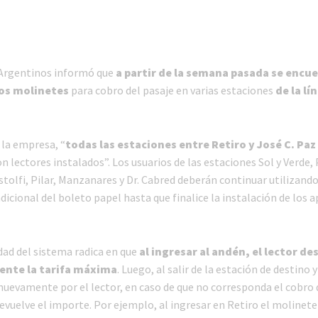
 Argentinos informó que
a partir de la semana pasada se encu
los molinetes
para cobro del pasaje en varias estaciones
de la lí
 la empresa, “
todas las estaciones entre Retiro y José C. Paz
n lectores instalados”. Los usuarios de las estaciones Sol y Verde,
Astolfi, Pilar, Manzanares y Dr. Cabred deberán continuar utilizando
icional del boleto papel hasta que finalice la instalación de los 
dad del sistema radica en que
al ingresar al andén, el lector d
ente la tarifa máxima
. Luego, al salir de la estación de destino y
nuevamente por el lector, en caso de que no corresponda el cobro d
devuelve el importe. Por ejemplo, al ingresar en Retiro el molinet