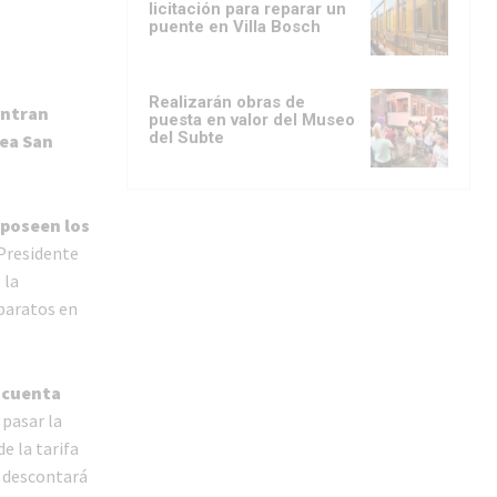
licitación para reparar un
puente en Villa Bosch
Realizarán obras de
entran
puesta en valor del Museo
del Subte
nea San
 poseen los
 Presidente
 la
aparatos en
escuenta
 pasar la
e la tarifa
e descontará