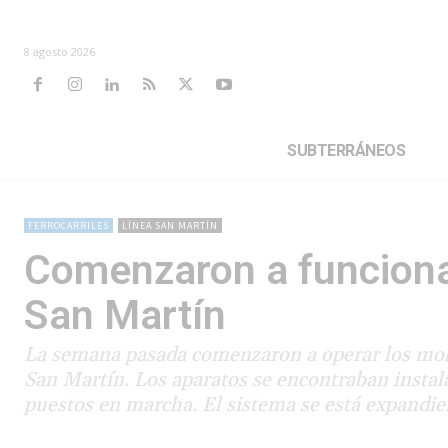
8 agosto 2026
SUBTERRÁNEOS
FERROCARRILES
LÍNEA SAN MARTÍN
Comenzaron a funcionar
San Martín
La semana pasada comenzaron a operar los molin
San Martín. Los aparatos se encontraban instal
puestos en marcha. El sistema se está expandien