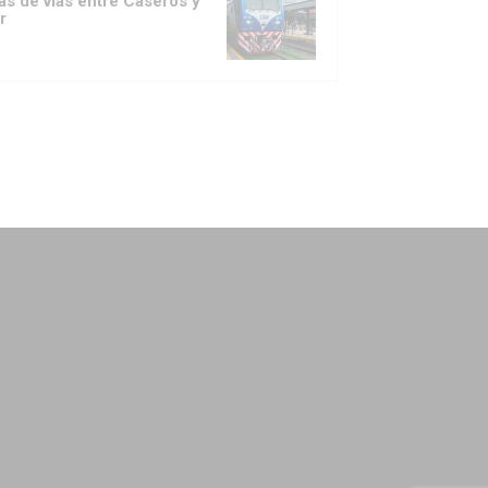
as de vías entre Caseros y
r