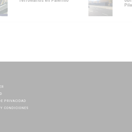
ferroviarios en Palermo
obr
Pila
ER
D
DE PRIVACIDAD
Y CONDICIONES