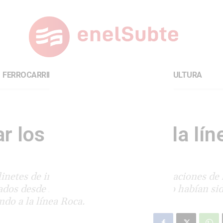
FERROCARRILES
INTERNACIONAL
CULTURA
 los molinetes en la lín
etes de ingreso y egreso en varias estaciones de l
ados desde hace algunos meses, pero no habían si
do a la línea Roca.