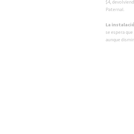
$4, devolviend
Paternal.
La instalaci
se espera que 
aunque dismin