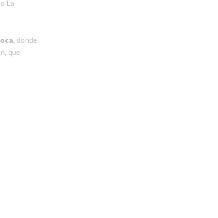
 o La
Roca
, donde
ón, que