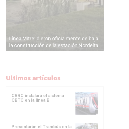
Línea Mit
Línea Mitre: dieron oficialmente de baja
electrifi
la construcción de la estación Nordelta
Benavídez
Ultimos artículos
CRRC instalará el sistema
CBTC en la línea B
Presentarán el Trambús en la