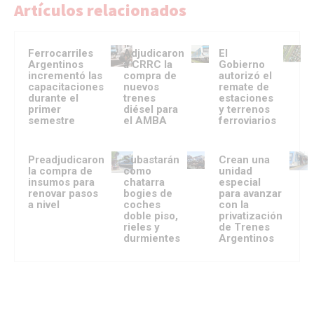
Artículos relacionados
Ferrocarriles
Adjudicaron
El
Argentinos
a CRRC la
Gobierno
incrementó las
compra de
autorizó el
capacitaciones
nuevos
remate de
durante el
trenes
estaciones
primer
diésel para
y terrenos
semestre
el AMBA
ferroviarios
Preadjudicaron
Subastarán
Crean una
la compra de
como
unidad
insumos para
chatarra
especial
renovar pasos
bogies de
para avanzar
a nivel
coches
con la
doble piso,
privatización
rieles y
de Trenes
durmientes
Argentinos