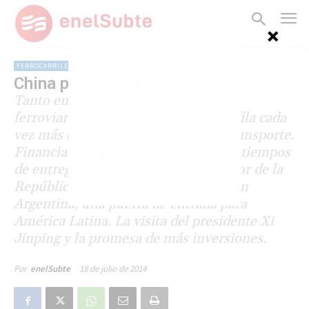
FERROCARRILES
China pisa fuerte
Tanto en el Subte como en el ámbito
ferroviario, el gigante asiático se perfila cada
vez más como un actor central del transporte.
Financiación, precios competitivos y tiempos
de entrega inclinan la balanza en favor de la
República Popular. Las inversiones en
Argentina, una puerta de entrada para
América Latina. La visita del presidente Xi
Jinping y la promesa de más inversiones.
18 de julio de 2014
Por
enelSubte