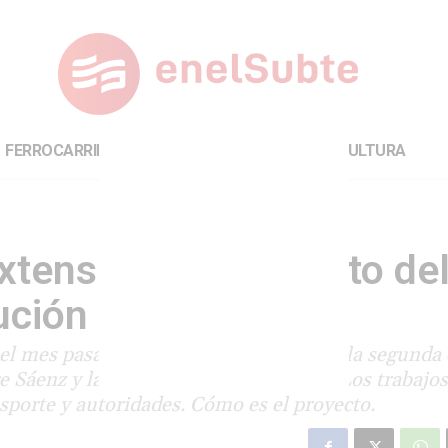
FERROCARRILES
INTERNACIONAL
CULTURA
xtensión del viaducto de
ución
a el mes pasado, avanzan los trabajos de la segunda 
re Sáenz y la ex estación Buenos Aires. Los trabajo
nsporte y autoridades. Cómo es el proyecto.