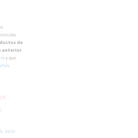
os
conocida
aductos de
n anterior
ría
y que
artín
.
 EN
O
, 2021