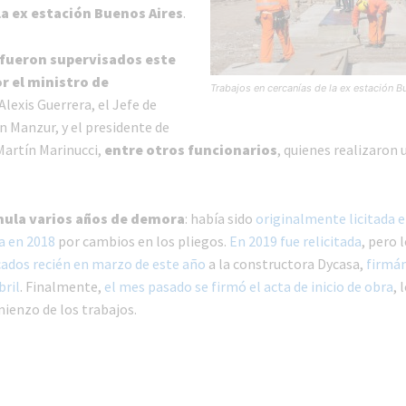
la ex estación Buenos Aires
.
 fueron supervisados este
r el ministro de
Trabajos en cercanías de la ex estación B
 Alexis Guerrera, el Jefe de
n Manzur, y el presidente de
artín Marinucci,
entre otros funcionarios
, quienes realizaron 
mula varios años de demora
: había sido
originalmente licitada 
a en 2018
por cambios en los pliegos.
En 2019 fue relicitada
, pero 
cados recién en marzo de este año
a la constructora Dycasa,
firmán
bril
. Finalmente,
el mes pasado se firmó el acta de inicio de obra
, 
mienzo de los trabajos.