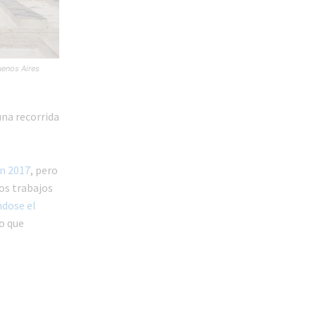
uenos Aires
una recorrida
en 2017
, pero
los trabajos
dose el
lo que