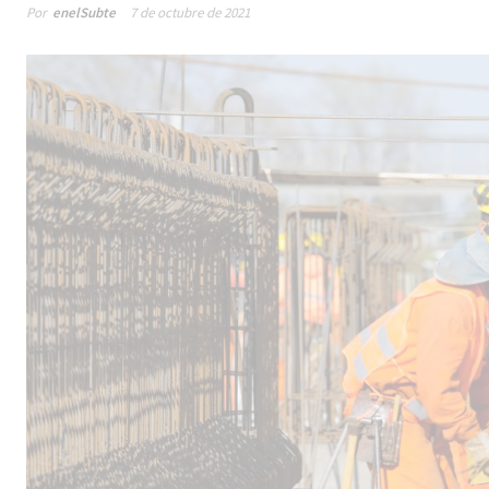
Por
enelSubte
7 de octubre de 2021
Male
los 
la lí