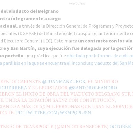
miércoles.
 del viaducto del Belgrano
entra íntegramente a cargo
Nacional
, a través de la Dirección General de Programas y Proyect
speciales (DGPPSE) del Ministerio de Transporte, anteriormente 
d Ejecutora Central (UEC). Esto marca
un contraste con los vi
itre y San Martín, cuya ejecución fue delegada por la gestió
no porteño
, una práctica que fue
objetada por informes de audito
la parálisis en la que se encuentra el inconcluso viaducto del San M
JEFE DE GABINETE
@JUANMANZUROK
, EL MINISTRO
SGUERRERA
Y EL LEGISLADOR
@SANTOROLEANDRO
IERON EL INICIO DE OBRA DEL VIADUCTO BELGRANO SUR
E UNIRÁ LA ESTACIÓN SAENZ CON CONSTITUCIÓN,
IANDO A MÁS DE 65 MIL PERSONAS QUE USAN EL SERVICI
MENTE.
PIC.TWITTER.COM/WKMPQPLJSN
STERIO DE TRANSPORTE (@MINDETRANSPORTE)
OCTOBER 6