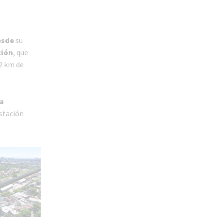
esde
su
ción
, que
,2 km de
a
estación