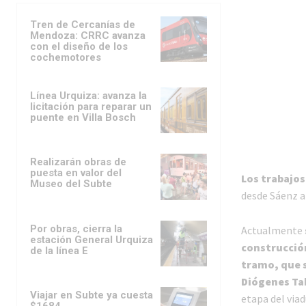
Tren de Cercanías de
Mendoza: CRRC avanza
con el diseño de los
cochemotores
Línea Urquiza: avanza la
licitación para reparar un
puente en Villa Bosch
Realizarán obras de
puesta en valor del
Los trabajos
Museo del Subte
desde Sáenz a
Por obras, cierra la
Actualmente
estación General Urquiza
construcción
de la línea E
tramo, que s
Diógenes Ta
Viajar en Subte ya cuesta
etapa del via
$1684