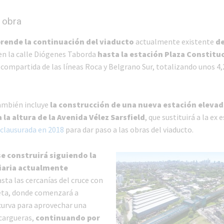
 obra
ende la continuación del viaducto
actualmente existente
d
 en la calle Diógenes Taborda
hasta la estación Plaza Constitu
 compartida de las líneas Roca y Belgrano Sur, totalizando unos 4
ambién incluye
la construcción de una nueva estación elevad
 la altura de la Avenida Vélez Sarsfield
, que sustituirá a la ex 
clausurada en 2018
para dar paso a las obras del viaducto.
se construirá siguiendo la
viaria actualmente
sta las cercanías del cruce con
leta, donde comenzará a
 curva para aprovechar una
 cargueras,
continuando por