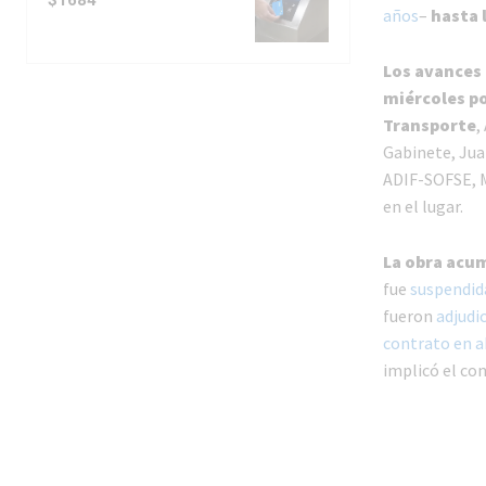
años
–
hasta 
Los avances
miércoles po
Transporte
,
Gabinete, Jua
ADIF-SOFSE, M
en el lugar.
La obra acu
fue
suspendid
fueron
adjudi
contrato en a
implicó el co