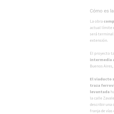
Cómo es la
La obra
compr
actual límite
será terminal
extensión.
El proyecto t
intermedia a
Buenos Aires,
El viaducto 
traza ferro
levantada
ha
la calle Zava
describir una
franja de vías