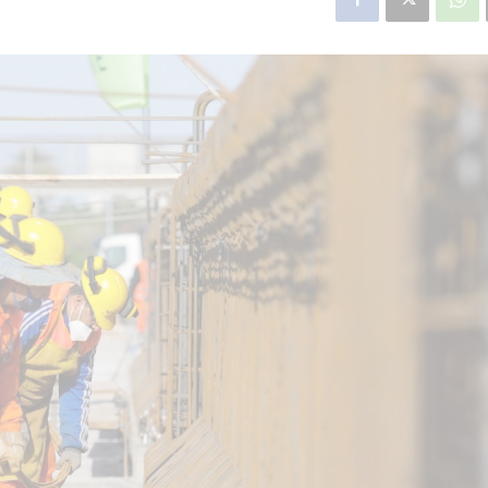
star en el sector privado por
Línea Mitre: dieron of
cambios sin fin al proyecto de
de baja la construcció
nea F
estación Nordelta