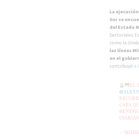
La ejecución
Sur se encu
del Estado 
Sectoriales E
como la Unida
las líneas M
en el gobier
contribuyó
a 
EL 
@ALEXI
RECORR
CABA QU
BENEFIC
DIARIA
— MINI