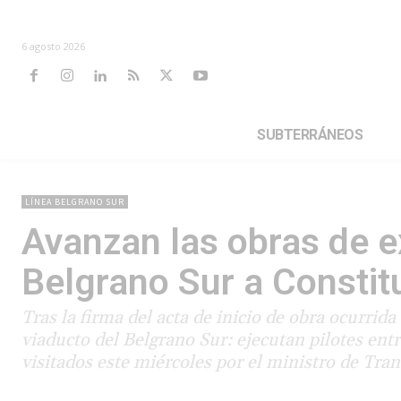
6 agosto 2026
SUBTERRÁNEOS
LÍNEA BELGRANO SUR
Avanzan las obras de e
Belgrano Sur a Constit
Tras la firma del acta de inicio de obra ocurrid
viaducto del Belgrano Sur: ejecutan pilotes ent
visitados este miércoles por el ministro de Tra