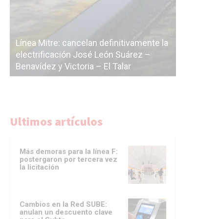
Subterrá
la
cáscara v
La Ciudad vuelve a postergar la
correr a 
licitación de la línea F
del Subt
Ultimos artículos
Más demoras para la línea F:
postergaron por tercera vez
la licitación
Cambios en la Red SUBE:
anulan un descuento clave