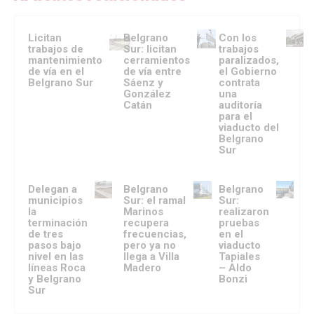
Licitan
Belgrano
Con los
trabajos de
Sur: licitan
trabajos
mantenimiento
cerramientos
paralizados,
de vía en el
de vía entre
el Gobierno
Belgrano Sur
Sáenz y
contrata
González
una
Catán
auditoría
para el
viaducto del
Belgrano
Sur
Delegan a
Belgrano
Belgrano
municipios
Sur: el ramal
Sur:
la
Marinos
realizaron
terminación
recupera
pruebas
de tres
frecuencias,
en el
pasos bajo
pero ya no
viaducto
nivel en las
llega a Villa
Tapiales
líneas Roca
Madero
– Aldo
y Belgrano
Bonzi
Sur