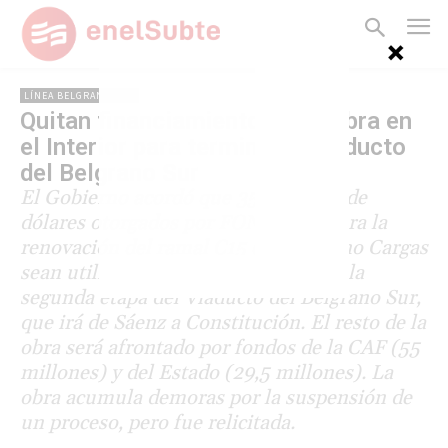
LÍNEA BELGRANO SUR
Quitan financiamiento a una obra en
el Interior para terminar el viaducto
del Belgrano Sur
El Gobierno acordó que 35 millones de
dólares otorgados por FONPLATA para la
renovación del ramal C15 del Belgrano Cargas
sean utilizados para costear parte de la
segunda etapa del Viaducto del Belgrano Sur,
que irá de Sáenz a Constitución. El resto de la
obra será afrontado por fondos de la CAF (55
millones) y del Estado (29,5 millones). La
obra acumula demoras por la suspensión de
un proceso, pero fue relicitada.