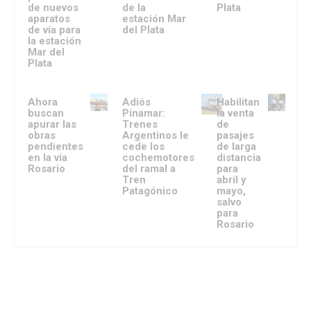
de nuevos
de la
Plata
aparatos
estación Mar
de vía para
del Plata
la estación
Mar del
Plata
Ahora
Adiós
Habilitan
buscan
Pinamar:
la venta
apurar las
Trenes
de
obras
Argentinos le
pasajes
pendientes
cede los
de larga
en la vía
cochemotores
distancia
Rosario
del ramal a
para
Tren
abril y
Patagónico
mayo,
salvo
para
Rosario