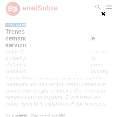
LARGA DISTANCIA
Trenes de larga distancia: alta
demanda pero escasa oferta de
servicios
Colas de varias cuadras y acampes de varias
noches para conseguir pasajes de larga
distancia para las vacaciones. Este martes
comenzó la venta anticipada para diciembre,
enero, febrero y marzo. La gran demanda
contrasta con una escasa oferta: trenes que
corren una vez por semana o dos veces a la
semana marcan la pauta. El gobierno, en
tanto, canceló la expansión de los servicios.
16 de noviembre de 2016
Por
enelSubte