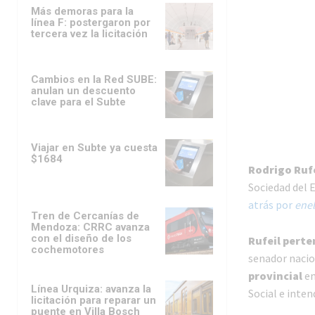
Más demoras para la
línea F: postergaron por
tercera vez la licitación
Cambios en la Red SUBE:
anulan un descuento
clave para el Subte
Viajar en Subte ya cuesta
$1684
Rodrigo Rufe
Sociedad del 
atrás por
ene
Tren de Cercanías de
Mendoza: CRRC avanza
con el diseño de los
Rufeil pert
cochemotores
senador nacio
provincial
en
Línea Urquiza: avanza la
Social e inten
licitación para reparar un
puente en Villa Bosch