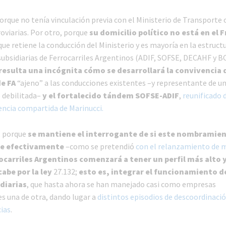
orque no tenía vinculación previa con el Ministerio de Transporte 
oviarias. Por otro, porque
su domicilio político no está en el 
 que retiene la conducción del Ministerio y es mayoría en la estructu
 subsidiarias de Ferrocarriles Argentinos (ADIF, SOFSE, DECAHF y B
resulta una incógnita cómo se desarrollará la convivencia 
e FA
“ajeno” a las conducciones existentes –y representante de 
 debilitada–
y el fortalecido tándem SOFSE-ADIF
,
reunificado 
dencia compartida de Marinucci.
, porque
se mantiene el interrogante de si este nombramie
ue efectivamente
–como se pretendió
con el relanzamiento de 
ocarriles Argentinos comenzará a tener un perfil más alto y
 cabe por la ley
27.132;
esto es, integrar el funcionamiento d
diarias
, que hasta ahora se han manejado casi como empresas
s una de otra, dando lugar a
distintos episodios de descoordinaci
ias
.