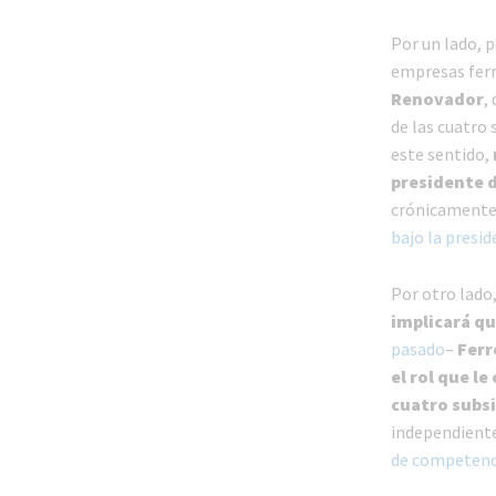
Por un lado, p
empresas ferr
Renovador
,
de las cuatro
este sentido,
presidente d
crónicamente
bajo la presi
Por otro lado
implicará q
pasado
–
Ferr
el rol que le
cuatro subsi
independiente
de competenc