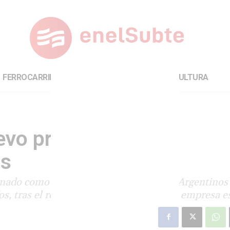
FERROCARRILES
INTERNACIONAL
CULTURA
uevo presidente de
os
nado como presidente de Ferrocarriles Argentinos 
íos, tras el relanzamiento a medias de la empresa es