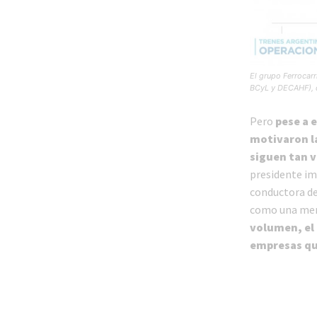
El grupo Ferrocarr
BCyL y DECAHF), q
Pero
pese a 
motivaron la
siguen tan 
presidente im
conductora del
como una mera
volumen, el 
empresas q