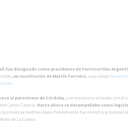
il fue designado como presidente de Ferrocarriles Argent
Estado,
en sustitución de Martín Ferreiro
, cuya salida
fue antic
lSubte
.
enece al peronismo de Córdoba
, y se encuentra alineado con el s
nal Carlos Caserio.
Hasta ahora se desempeñaba como legisl
 la provincia mediterránea. Previamente fue ministro provincial d
dente de La Calera.