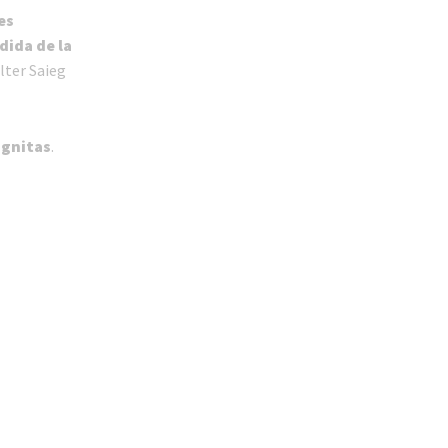
es
dida de la
lter Saieg
ógnitas
.