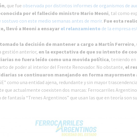
ón
, que fue
observada por distintos informes de organismos de aud
econocida por el fallecido ministro Mario Meoni
, tal como ex
e sostuvo con este medio semanas antes de morir
.
Fue esta reali
, llevó a Meoni a ensayar
el relanzamiento
de la empresa est
tomado la decisión de mantener a cargo a Martín Ferreiro
,
a gestión anterior,
en la expectativa de que su intento de co
diarias no fuera leído como una movida política
, teniendo en
rto de poder al interior del Frente Renovador. No obstante,
el re
sidiarias se continuaron manejando en forma mayorment
SE” como una entidad ajena, redundante y sin mayor trascendencia
e que actualmente coexisten dos marcas: Ferrocarriles Argentinos
de fantasía “Trenes Argentinos” que usan las que en teoría son s