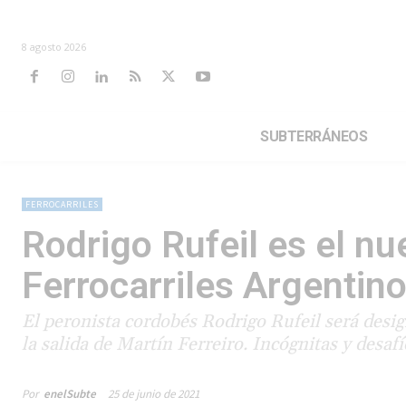
8 agosto 2026
SUBTERRÁNEOS
FERROCARRILES
Rodrigo Rufeil es el n
Ferrocarriles Argentin
El peronista cordobés Rodrigo Rufeil será desig
la salida de Martín Ferreiro. Incógnitas y desaf
Por
enelSubte
25 de junio de 2021