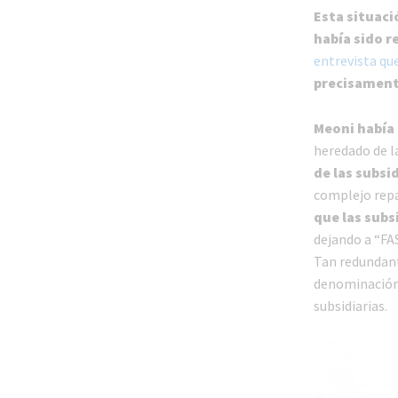
Esta situaci
había sido r
entrevista qu
precisamente
Meoni había 
heredado de l
de las subsi
complejo repa
que las sub
dejando a “FA
Tan redundant
denominación 
subsidiarias.