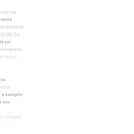
o con las
Frente
ra directiva
CyLSA). En
de un
una empresa
de hecho
nto
marzo
 a cumplir
e sus
ón y choque