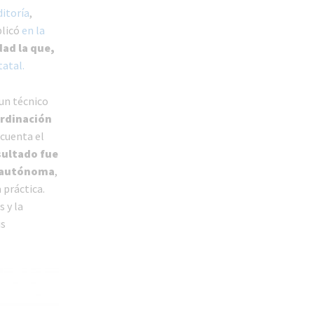
itoría
,
plicó
en la
dad la que,
atal.
 un técnico
ordinación
 cuenta el
sultado fue
e autónoma
,
 práctica.
 y la
us