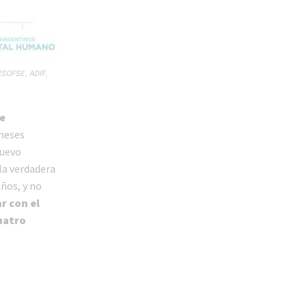
 (SOFSE, ADIF,
ue
meses
nuevo
la verdadera
ños, y no
r con el
cuatro