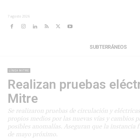
7 agosto 2026
SUBTERRÁNEOS
LÍNEA MITRE
Realizan pruebas eléctr
Mitre
Se realizaron pruebas de circulación y eléctrica
propios medios por las nuevas vías y cambios par
posibles anomalías. Aseguran que la instancia fu
de mayo próximo.