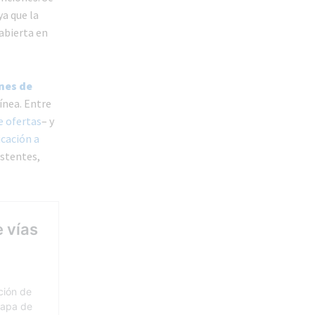
 ya que la
abierta en
ones de
ínea. Entre
e ofertas
– y
icación a
istentes,