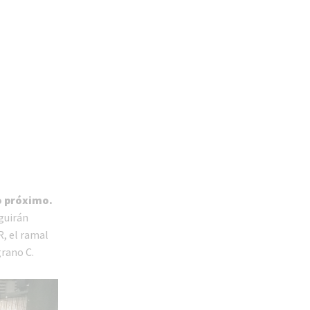
o próximo.
guirán
, el ramal
rano C.