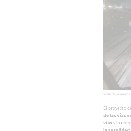
Vista de la prueba
El proyecto
c
de las vías 
vías
y la reor
la totalidad