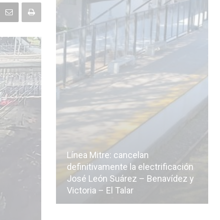
nea Mitre: cancelan
finitivamente la electrificación
sé León Suárez – Benavídez y
La Ciudad vuelve a p
ctoria – El Talar
licitación de la línea