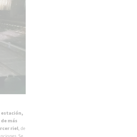
a estación,
n de más
cer riel
, de
enciones. Se