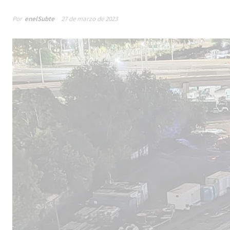
Por
enelSubte
27 de marzo de 2023
Malestar en el sector pr
los cambios sin fin al p
la línea F