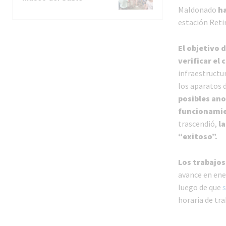
Maldonado
ha
estación Retir
El objetivo 
verificar el
infraestructura
los aparatos d
posibles ano
funcionamie
trascendió,
l
“exitoso”.
Los trabajos
avance en ene
luego de que
s
horaria de tra