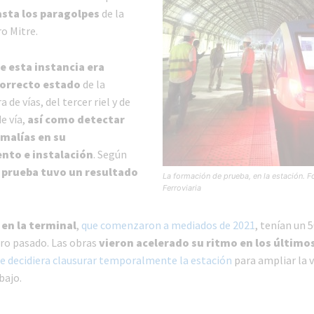
sta los paragolpes
de la
o Mitre.
de esta instancia era
 correcto estado
de la
 de vías, del tercer riel y de
e vía,
así como detectar
malías en su
nto e instalación
. Según
a prueba tuvo un resultado
La formación de prueba, en la estación. F
Ferroviaria
 en la terminal
,
que comenzaron a mediados de 2021
, tenían un 
ro pasado. Las obras
vieron acelerado su ritmo en los último
e decidiera clausurar temporalmente la estación
para ampliar la 
bajo.