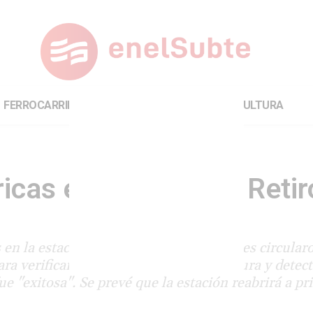
FERROCARRILES
INTERNACIONAL
CULTURA
icas en la estación Retir
s en la estación Retiro Mitre: formaciones circular
a verificar el estado de la infraestructura y detect
e "exitosa". Se prevé que la estación reabrirá a pr