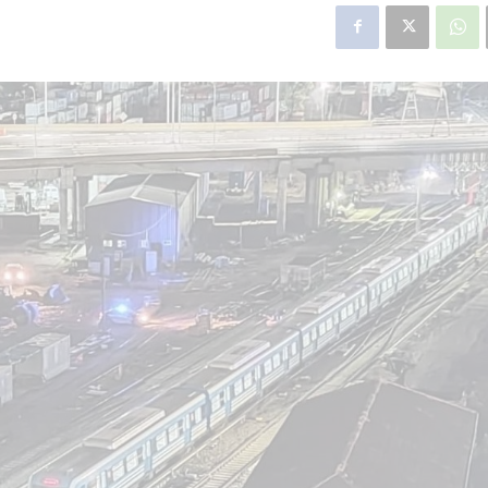
Lí
ivado por
Línea Mitre: dieron oficialmente
de
royecto de
de baja la construcción de la
Jo
estación Nordelta
Vi