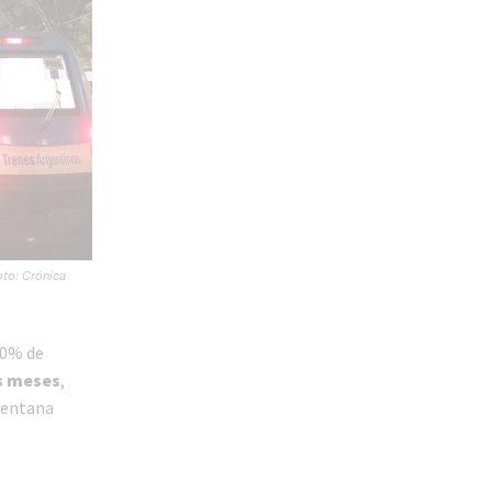
oto: Crónica
50% de
s meses
,
ventana