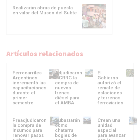
Realizarán obras de puesta
en valor del Museo del Subte
Artículos relacionados
Ferrocarriles
Adjudicaron
El
Argentinos
a CRRC la
Gobierno
incrementó las
compra de
autorizó el
capacitaciones
nuevos
remate de
durante el
trenes
estaciones
primer
diésel para
y terrenos
semestre
el AMBA
ferroviarios
Preadjudicaron
Subastarán
Crean una
la compra de
como
unidad
insumos para
chatarra
especial
renovar pasos
bogies de
para avanzar