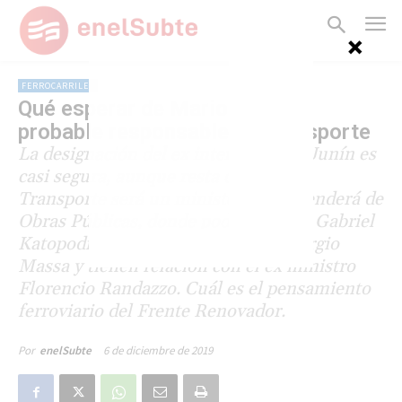
FERROCARRILES
Qué esperar de Mario Meoni,
probable responsable de Transporte
La designación del ex intendente de Junín es
casi segura, aunque resta definir si
Transporte será un ministerio o dependerá de
Obras Públicas, donde podría recalar Gabriel
Katopodis. Ambos son cercanos a Sergio
Massa y tienen relación con el ex ministro
Florencio Randazzo. Cuál es el pensamiento
ferroviario del Frente Renovador.
6 de diciembre de 2019
Por
enelSubte