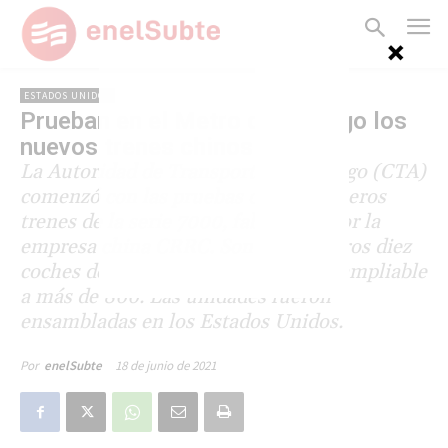
ESTADOS UNIDOS
Prueban en el Metro de Chicago los
nuevos trenes chinos
La Autoridad de Transporte de Chicago (CTA)
comenzó con las pruebas de los primeros
trenes de la serie 7000, fabricados por la
empresa china CRRC. Son los primeros diez
coches de una compra total de 400, ampliable
a más de 800. Las unidades fueron
ensambladas en los Estados Unidos.
18 de junio de 2021
Por
enelSubte