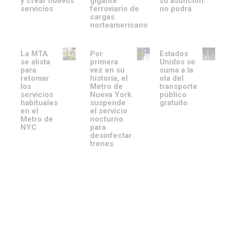
y crear nuevos
gigante
su asunción:
servicios
ferroviario de
no podrá
cargas
norteamericano
La MTA
Por
Estados
se alista
primera
Unidos se
para
vez en su
suma a la
retomar
historia, el
ola del
los
Metro de
transporte
servicios
Nueva York
público
habituales
suspende
gratuito
en el
el servicio
Metro de
nocturno
NYC
para
desinfectar
trenes