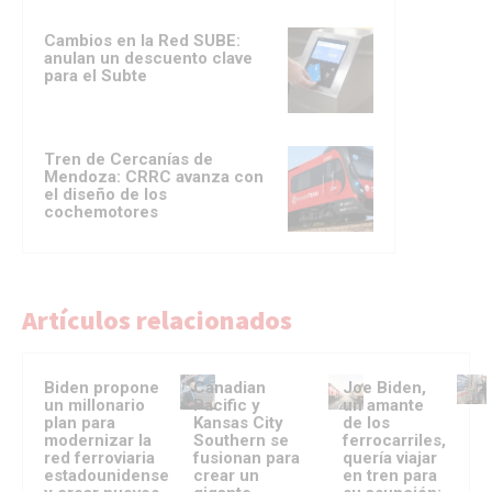
Cambios en la Red SUBE:
anulan un descuento clave
para el Subte
Tren de Cercanías de
Mendoza: CRRC avanza con
el diseño de los
cochemotores
Artículos relacionados
Biden propone
Canadian
Joe Biden,
un millonario
Pacific y
un amante
plan para
Kansas City
de los
modernizar la
Southern se
ferrocarriles,
red ferroviaria
fusionan para
quería viajar
estadounidense
crear un
en tren para