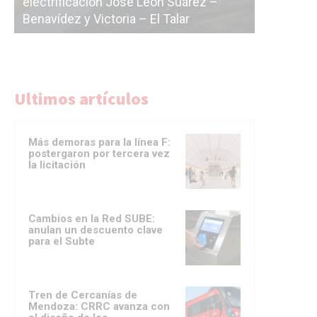
La Ciudad vuelve a postergar la
correr a 
licitación de la línea F
del Subte
Ultimos artículos
Más demoras para la línea F:
postergaron por tercera vez
la licitación
Cambios en la Red SUBE:
anulan un descuento clave
para el Subte
Tren de Cercanías de
Mendoza: CRRC avanza con