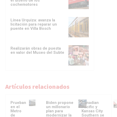
el diseño de los
cochemotores
Línea Urquiza: avanza la
licitación para reparar un
puente en Villa Bosch
Realizarán obras de puesta
en valor del Museo del Subte
Artículos relacionados
Prueban
Biden propone
Canadian
en el
un millonario
Pacific y
Metro
plan para
Kansas City
de
modernizar la
Southern se