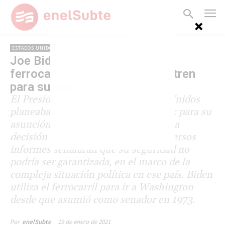
ESTADOS UNIDOS
Joe Biden, un amante de los
ferrocarriles, quería viajar en tren
para su asunción: no podrá
El Presidente electo de los Estados Unidos
planeaba viajar en un tren de Amtrak para su
asunción este miércoles, pero tomó la
decisión de evitarlo luego de que diversos
informes señalaran que su seguridad no
podría ser garantizada, en el marco de la
compleja situación política en ese país. Biden
utiliza el ferrocarril para ir a Washington
desde que asumió como senador en 1973.
19 de enero de 2021
Por
enelSubte